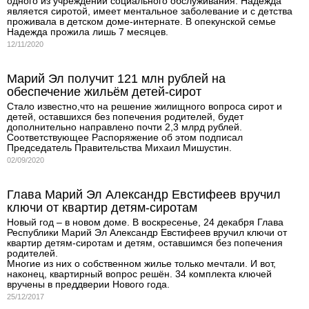
одного из учреждений социального обслуживания. Надежда
является сиротой, имеет ментальное заболевание и с детства
проживала в детском доме-интернате. В опекунской семье
Надежда прожила лишь 7 месяцев.
12/11/2020
Марий Эл получит 121 млн рублей на
обеспечение жильём детей-сирот
Стало известно,что на решение жилищного вопроса сирот и
детей, оставшихся без попечения родителей, будет
дополнительно направлено почти 2,3 млрд рублей.
Соответствующее Распоряжение об этом подписал
Председатель Правительства Михаил Мишустин.
02/09/2020
Глава Марий Эл Александр Евстифеев вручил
ключи от квартир детям-сиротам
Новый год – в новом доме. В воскресенье, 24 декабря Глава
Республики Марий Эл Александр Евстифеев вручил ключи от
квартир детям-сиротам и детям, оставшимся без попечения
родителей.
Многие из них о собственном жилье только мечтали. И вот,
наконец, квартирный вопрос решён. 34 комплекта ключей
вручены в преддверии Нового года.
25/12/2017