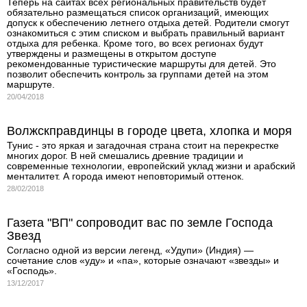
Теперь на сайтах всех региональных правительств будет
обязательно размещаться список организаций, имеющих
допуск к обеспечению летнего отдыха детей. Родители смогут
ознакомиться с этим списком и выбрать правильный вариант
отдыха для ребенка. Кроме того, во всех регионах будут
утверждены и размещены в открытом доступе
рекомендованные туристические маршруты для детей. Это
позволит обеспечить контроль за группами детей на этом
маршруте.
20/04/2018
Волжскправдинцы в городе цвета, хлопка и моря
Тунис - это яркая и загадочная страна стоит на перекрестке
многих дорог. В ней смешались древние традиции и
современные технологии, европейский уклад жизни и арабский
менталитет. А города имеют неповторимый оттенок.
28/02/2018
Газета "ВП" сопроводит вас по земле Господа
Звезд
Согласно одной из версии легенд, «Удупи» (Индия) —
сочетание слов «уду» и «па», которые означают «звезды» и
«Господь».
13/12/2017