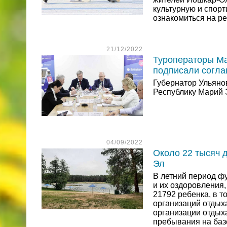
культурную и спорт
ознакомиться на ре
21/12/2022
Туроператоры Ма
подписали согла
Губернатор Ульяно
Республику Марий 
04/09/2022
Около 22 тысяч 
Эл
В летний период ф
и их оздоровления,
21792 ребенка, в т
организаций отдыха
организации отдыха
пребывания на баз