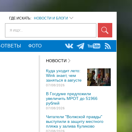
ГДЕ ИСКАТЬ:
НОВОСТИ И БЛОГИ
Я ИЩУ...
-ОТВЕТЫ
ФОТО
НОВОСТИ
Куда уходит лето:
Wink знает, чем
заняться в августе
07/08/2026
В Госдуме предложили
увеличить МРОТ до 51966
рублей
07/08/2026
Читатели "Волжской правды"
выступили в защиту местного
пляжа у залива Куликово
07/08/2026