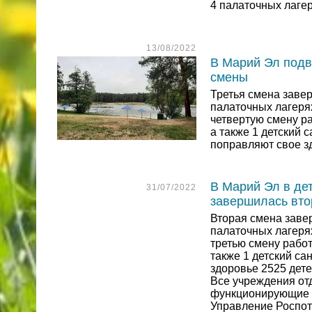
4 палаточных лагер
13/08/2022
В Марий Эл подв
смены
Третья смена заве
палаточных лагерях
четвертую смену ра
а также 1 детский 
поправляют свое з
В Марий Эл в де
31/07/2022
завершилась вто
Вторая смена заве
палаточных лагерях
третью смену работ
также 1 детский са
здоровье 2525 дете
Все учреждения отд
функционирующие в
Управление Роспот