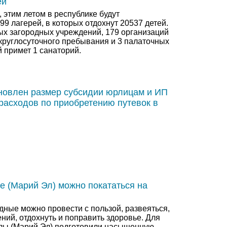
ей
 этим летом в республике будут
9 лагерей, в которых отдохнут 20537 детей.
ых загородных учреждений, 179 организаций
 круглосуточного пребывания и 3 палаточных
й примет 1 санаторий.
новлен размер субсидии юрлицам и ИП
расходов по приобретению путевок в
е (Марий Эл) можно покататься на
ные можно провести с пользой, развеяться,
ний, отдохнуть и поправить здоровье. Для
лы (Марий Эл) подготовили насыщенную