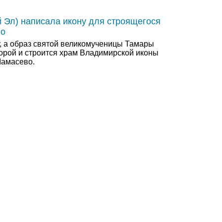
 Эл) написала икону для строящегося
во
ну, а образ святой великомученицы Тамары
оторой и строится храм Владимирской иконы
Мамасево.