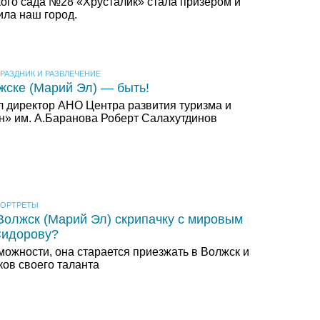
кого сада №28 «Хрусталик» стала призёром и
ила наш город.
РАЗДНИК И РАЗВЛЕЧЕНИЕ
жске (Марий Эл) — быть!
ал директор АНО Центра развития туризма и
он» им. А.Баранова Роберт Салахутдинов
ОРТРЕТЫ
Волжск (Марий Эл) скрипачку с мировым
Сидорову?
можности, она старается приезжать в Волжск и
ков своего таланта