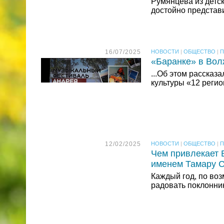
Румянцева из детс
достойно представ
16/07/2025
НОВОСТИ
|
ОБЩЕСТВО
|
П
«Баранке» в Вол
...Об этом рассказ
культуры «12 реги
12/02/2025
НОВОСТИ
|
ОБЩЕСТВО
|
П
Чем привлекает 
именем Тамару 
Каждый год, по воз
радовать поклонни