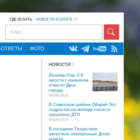
ГДЕ ИСКАТЬ:
НОВОСТИ И БЛОГИ
Я ИЩУ...
-ОТВЕТЫ
ФОТО
НОВОСТИ
Йошкар-Олы 3-9
августа с размахом
отметит День
города
06/08/2026
В Советском районе (Марий Эл)
подросток на мопеде попал в
серьезное ДТП
06/08/2026
В соседнем Татарстане
запустили электронную Доску
почета