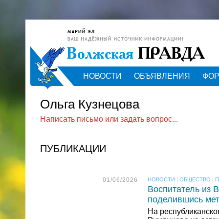
НОВОСТИ
ОБЪЯВЛЕНИЯ
ФО
Ольга Кузнецова
Написать письмо или задать вопрос...
ПУБЛИКАЦИИ
01/06/2026
НОВОСТИ
|
ОБЩЕСТВО
|
П
Воспитатель из 
поделившись мет
На республиканско