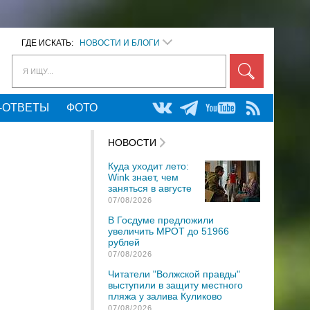
ГДЕ ИСКАТЬ:
НОВОСТИ И БЛОГИ
Я ИЩУ...
-ОТВЕТЫ
ФОТО
НОВОСТИ
Куда уходит лето:
Wink знает, чем
заняться в августе
07/08/2026
В Госдуме предложили
увеличить МРОТ до 51966
рублей
07/08/2026
Читатели "Волжской правды"
выступили в защиту местного
пляжа у залива Куликово
07/08/2026