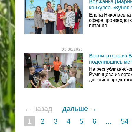
Волжанка (Марий
конкурса «Кубок 
Елена Николаевна 
сфере производств
питания.
01/06/2026
Воспитатель из 
поделившись мет
На республиканско
Румянцева из детс
достойно представ
← назад
дальше →
1
2
3
4
5
6
...
54