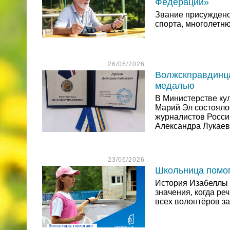
Федерации»
Звание присуждено 
спорта, многолетн
26/06/2026
Волжскправдинца
медалью
В Министерстве кул
Марий Эл состояло
журналистов Росси
Александра Лукаев
23/06/2026
Школьница помог
История Изабеллы —
значения, когда ре
всех волонтёров з