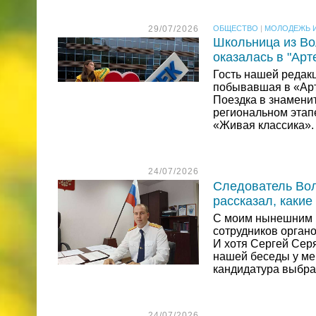
29/07/2026
ОБЩЕСТВО
|
МОЛОДЕЖЬ И
Школьница из Во
оказалась в "Арт
Гость нашей редак
побывавшая в «Арт
Поездка в знамени
региональном этап
«Живая классика».
24/07/2026
Следователь Вол
рассказал, какие
С моим нынешним г
сотрудников органо
И хотя Сергей Серя
нашей беседы у ме
кандидатура выбра
24/07/2026