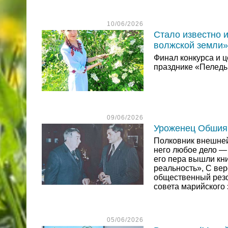
10/06/2026
Стало известно 
волжской земли»
Финал конкурса и 
празднике «Пеледы
09/06/2026
Уроженец Обшияр
Полковник внешней
него любое дело — 
его пера вышли кн
реальность», С ве
общественный резо
совета марийского
05/06/2026