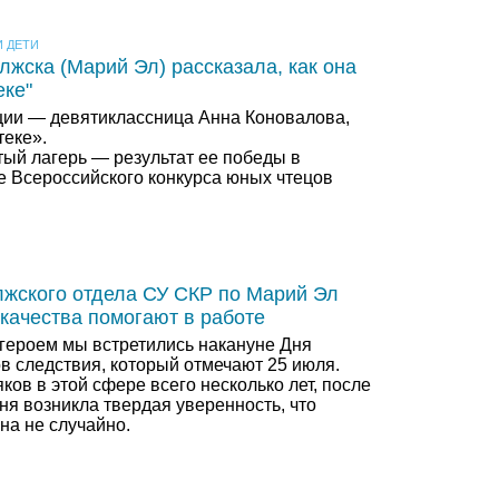
 ДЕТИ
лжска (Марий Эл) рассказала, как она
еке"
ции — девятиклассница Анна Коновалова,
еке».
тый лагерь — результат ее победы в
е Всероссийского конкурса юных чтецов
жского отдела СУ СКР по Марий Эл
 качества помогают в работе
ероем мы встретились накануне Дня
в следствия, который отмечают 25 июля.
ков в этой сфере всего несколько лет, после
ня возникла твердая уверенность, что
на не случайно.