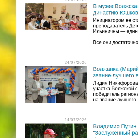
В музее Волжска
династию Юшковы
Инициатором ее ст
преподаватель Дет
Ильиничны — единс
Все они достаточн
24/07/2026
Волжанка (Марий
звание лучшего 
Лидия Никифорова,
участка Волжской 
победитель региона
на звание лучшего 
14/07/2026
Владимир Путин 
"Заслуженный ра