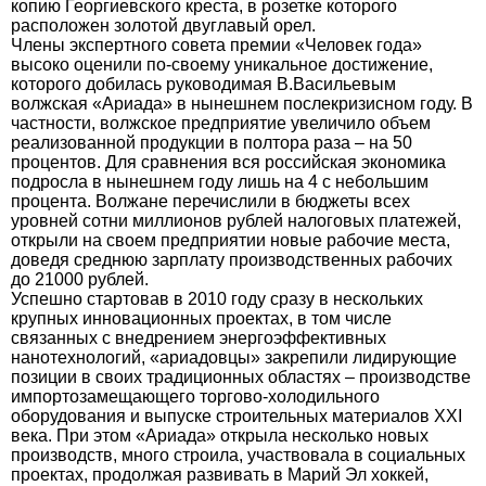
копию Георгиевского креста, в розетке которого
расположен золотой двуглавый орел.
Члены экспертного совета премии «Человек года»
высоко оценили по-своему уникальное достижение,
которого добилась руководимая В.Васильевым
волжская «Ариада» в нынешнем послекризисном году. В
частности, волжское предприятие увеличило объем
реализованной продукции в полтора раза – на 50
процентов. Для сравнения вся российская экономика
подросла в нынешнем году лишь на 4 с небольшим
процента. Волжане перечислили в бюджеты всех
уровней сотни миллионов рублей налоговых платежей,
открыли на своем предприятии новые рабочие места,
доведя среднюю зарплату производственных рабочих
до 21000 рублей.
Успешно стартовав в 2010 году сразу в нескольких
крупных инновационных проектах, в том числе
связанных с внедрением энергоэффективных
нанотехнологий, «ариадовцы» закрепили лидирующие
позиции в своих традиционных областях – производстве
импортозамещающего торгово-холодильного
оборудования и выпуске строительных материалов XXI
века. При этом «Ариада» открыла несколько новых
производств, много строила, участвовала в социальных
проектах, продолжая развивать в Марий Эл хоккей,