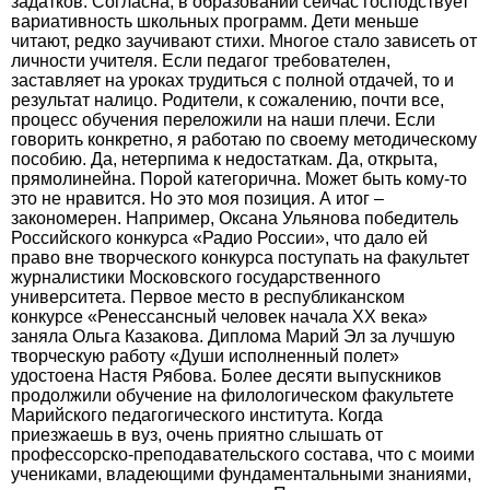
задатков. Согласна, в образовании сейчас господствует
вариативность школьных программ. Дети меньше
читают, редко заучивают стихи. Многое стало зависеть от
личности учителя. Если педагог требователен,
заставляет на уроках трудиться с полной отдачей, то и
результат налицо. Родители, к сожалению, почти все,
процесс обучения переложили на наши плечи. Если
говорить конкретно, я работаю по своему методическому
пособию. Да, нетерпима к недостаткам. Да, открыта,
прямолинейна. Порой категорична. Может быть кому-то
это не нравится. Но это моя позиция. А итог –
закономерен. Например, Оксана Ульянова победитель
Российского конкурса «Радио России», что дало ей
право вне творческого конкурса поступать на факультет
журналистики Московского государственного
университета. Первое место в республиканском
конкурсе «Ренессансный человек начала ХХ века»
заняла Ольга Казакова. Диплома Марий Эл за лучшую
творческую работу «Души исполненный полет»
удостоена Настя Рябова. Более десяти выпускников
продолжили обучение на филологическом факультете
Марийского педагогического института. Когда
приезжаешь в вуз, очень приятно слышать от
профессорско-преподавательского состава, что с моими
учениками, владеющими фундаментальными знаниями,