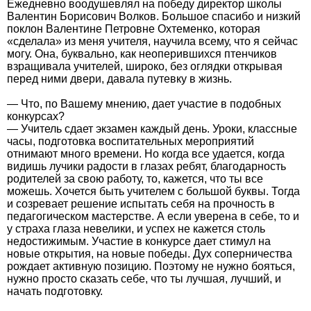
Ежедневно воодушевлял на победу директор школы
Валентин Борисович Волков. Большое спасибо и низкий
поклон Валентине Петровне Охтеменко, которая
«сделала» из меня учителя, научила всему, что я сейчас
могу. Она, буквально, как неоперившихся птенчиков
взращивала учителей, широко, без оглядки открывая
перед ними двери, давала путевку в жизнь.
— Что, по Вашему мнению, дает участие в подобных
конкурсах?
— Учитель сдает экзамен каждый день. Уроки, классные
часы, подготовка воспитательных мероприятий
отнимают много времени. Но когда все удается, когда
видишь лучики радости в глазах ребят, благодарность
родителей за свою работу, то, кажется, что ты все
можешь. Хочется быть учителем с большой буквы. Тогда
и созревает решение испытать себя на прочность в
педагогическом мастерстве. А если уверена в себе, то и
у страха глаза невелики, и успех не кажется столь
недостижимым. Участие в конкурсе дает стимул на
новые открытия, на новые победы. Дух соперничества
рождает активную позицию. Поэтому не нужно бояться,
нужно просто сказать себе, что ты лучшая, лучший, и
начать подготовку.