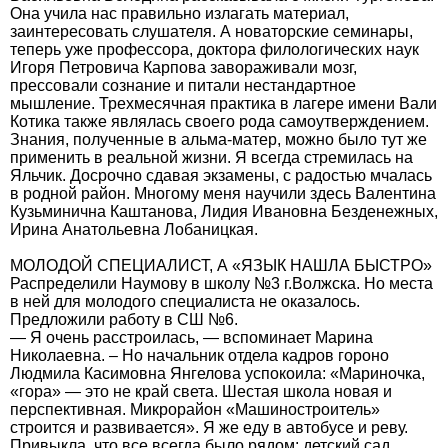
Она учила нас правильно излагать материал,
заинтересовать слушателя. А новаторские семинары,
теперь уже профессора, доктора филологических наук
Игоря Петровича Карпова завораживали мозг,
прессовали сознание и питали нестандартное
мышление. Трехмесячная практика в лагере имени Вали
Котика также являлась своего рода самоутверждением.
Знания, полученные в альма-матер, можно было тут же
применить в реальной жизни. Я всегда стремилась на
Яльчик. Досрочно сдавая экзамены, с радостью мчалась
в родной район. Многому меня научили здесь Валентина
Кузьминична Каштанова, Лидия Ивановна Безденежных,
Ирина Анатольевна Лобаницкая.
МОЛОДОЙ СПЕЦИАЛИСТ, А «ЯЗЫК НАШЛА БЫСТРО»
Распределили Наумову в школу №3 г.Волжска. Но места
в ней для молодого специалиста не оказалось.
Предложили работу в СШ №6.
— Я очень расстроилась, — вспоминает Марина
Николаевна. – Но начальник отдела кадров гороно
Людмила Касимовна Янгелова успокоила: «Мариночка,
«гора» — это не край света. Шестая школа новая и
перспективная. Микрорайон «Машиностроитель»
строится и развивается». Я же еду в автобусе и реву.
Привыкла, что все всегда было рядом: детский сад,