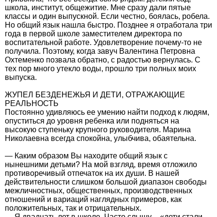
школа, институт, общежитие. Мне сразу дали пятые
классы и один выпускной. Если честно, боялась, робела.
Но общий язык нашла быстро. Позднее я отработала три
года в первой школе заместителем директора по
воспитательной работе. Удовлетворение почему-то не
получила. Поэтому, когда завуч Валентина Петровна
Охтеменко позвала обратно, с радостью вернулась. С
тех пор много утекло воды, прошло три полных моих
выпуска.
ЖУПЕЛ БЕЗДЕНЕЖЬЯ И ДЕТИ, ОТРАЖАЮЩИЕ
РЕАЛЬНОСТЬ
Постоянно удивляюсь ее умению найти подход к людям,
опуститься до уровня ребенка или подняться на
высокую ступеньку крупного руководителя. Марина
Николаевна всегда спокойна, улыбчива, обаятельна.
— Каким образом Вы находите общий язык с
нынешними детьми? На мой взгляд, время отложило
противоречивый отпечаток на их души. В нашей
действительности слишком большой диапазон свободы
межличностных, общественных, производственных
отношений и вариаций наглядных примеров, как
положительных, так и отрицательных.
— Я двадцать лет в школе. Часто слышу – «дети стали