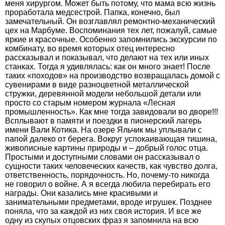
меня хирургом. Может быть потому, что мама всю жизнь
проработала медсестрой. Папка, конечно, был
замечательный. Он возглавлял ремонтно-механический
цех на Марбуме. Воспоминания тех лет, пожалуй, самые
яркие и красочные. Особенно запомнились экскурсии по
комбинату, во время которых отец интересно
рассказывал и показывал, что делают на тех или иных
станках. Тогда я удивлялась: как он много знает! После
таких «походов» на производство возвращалась домой с
сувенирами в виде разноцветной металлической
стружки, деревянной модели небольшой детали или
просто со старым номером журнала «Лесная
промышленность». Как мне тогда завидовали во дворе!!!
Всплывают в памяти и поездки в пионерский лагерь
имени Вали Котика. На озере Яльчик мы уплывали с
папой далеко от берега. Вокруг успокаивающая тишина,
живописные картины природы и – добрый голос отца.
Простыми и доступными словами он рассказывал о
сущности таких человеческих качеств, как чувство долга,
ответственность, порядочность. Но, почему-то никогда
не говорил о войне. А я всегда любила перебирать его
награды. Они казались мне красивыми и
занимательными предметами, вроде игрушек. Позднее
поняла, что за каждой из них своя история. И все же
одну из скупых отцовских фраз я запомнила на всю