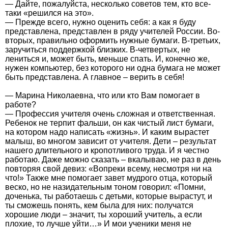
— Дайте, пожалуйста, несколько советов тем, кто все-
таки «решился на это».
— Прежде всего, нужно оценить себя: а как я буду
представлена, представлен в ряду учителей России. Во-
вторых, правильно оформить нужные бумаги. В-третьих,
заручиться поддержкой близких. В-четвертых, не
лениться и, может быть, меньше спать. И, конечно же,
нужен компьютер, без которого ни одна бумага не может
быть представлена. А главное – верить в себя!
— Марина Николаевна, что или кто Вам помогает в
работе?
— Профессия учителя очень сложная и ответственная.
Ребенок не терпит фальши, он как чистый лист бумаги,
на котором надо написать «жизнь». И каким вырастет
малыш, во многом зависит от учителя. Дети – результат
нашего длительного и кропотливого труда. И я честно
работаю. Даже можно сказать – вкалываю, не раз в день
повторяя свой девиз: «Вопреки всему, несмотря ни на
что!» Также мне помогает завет мудрого отца, который
веско, но не назидательным тоном говорил: «Помни,
доченька, ты работаешь с детьми, которые вырастут, и
ты сможешь понять, кем была для них: получатся
хорошие люди – значит, ты хороший учитель, а если
плохие, то лучше уйти…» И мои ученики меня не