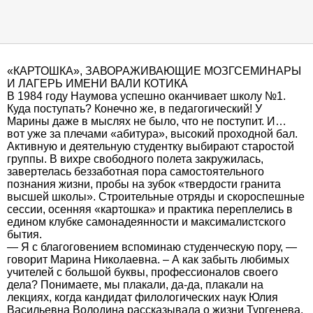
«КАРТОШКА», ЗАВОРАЖИВАЮЩИЕ МОЗГСЕМИНАРЫ
И ЛАГЕРЬ ИМЕНИ ВАЛИ КОТИКА
В 1984 году Наумова успешно оканчивает школу №1.
Куда поступать? Конечно же, в педагогический! У
Марины даже в мыслях не было, что не поступит. И…
вот уже за плечами «абитура», высокий проходной бал.
Активную и деятельную студентку выбирают старостой
группы. В вихре свободного полета закружилась,
завертелась беззаботная пора самостоятельного
познания жизни, пробы на зубок «твердости гранита
высшей школы». Строительные отряды и скороспешные
сессии, осенняя «картошка» и практика переплелись в
едином клубке самонадеянности и максималистского
бытия.
— Я с благоговением вспоминаю студенческую пору, —
говорит Марина Николаевна. – А как забыть любимых
учителей с большой буквы, профессионалов своего
дела? Понимаете, мы плакали, да-да, плакали на
лекциях, когда кандидат филологических наук Юлия
Васильевна Володина рассказывала о жизни Тургенева.