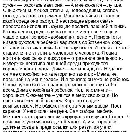
хуже» — рассказывает она. — А мне кажется – лучше.
Они активны, любознательны, непоседливы, словом –
молодежь своего времени. Многое зависит от того, в
какой среде они растут. В настоящее время семья
перестала исполнять функцию воспитывающей ячейки.
К сожалению, родители на первое место все чаще и
чаще ставят вопрос «добывания денег». Приоритеты
нивелируются, а ребенок варится в собственном соку,
оставаясь за «кадром» благополучности. И только школа
старается не упустить маленького человека. Я сама
воспитываю сына и вижу: он – отражение реальности.
Издержки негатива внешней среды приходится
корректировать дома. Диме — четырнадцать. Недавно
он мне спокойно, но категорично заявил: «Мама, не
повышай на меня голос». И я поняла: он уже не ребенок.
С ним нужно быть на равных и можно говорить обо
всем. Дима спокойный ребенок. Нет, не отличник-
хорошист. Скажем так – учится в меру своих сил. Но
очень увлеченный человек. Хорошо владеет
компьютером. Не обделен литературным даром. Поет
караоке. У него золотые руки. Сам собрал мебель.
Мечтает стать археологом, скрупулезно изучает Египет. В
принципе, увлеченных детей много. А мы, взрослые,
должны создать предпосылки для развития у них