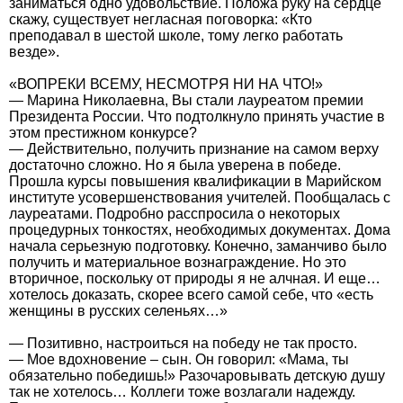
заниматься одно удовольствие. Положа руку на сердце
скажу, существует негласная поговорка: «Кто
преподавал в шестой школе, тому легко работать
везде».
«ВОПРЕКИ ВСЕМУ, НЕСМОТРЯ НИ НА ЧТО!»
— Марина Николаевна, Вы стали лауреатом премии
Президента России. Что подтолкнуло принять участие в
этом престижном конкурсе?
— Действительно, получить признание на самом верху
достаточно сложно. Но я была уверена в победе.
Прошла курсы повышения квалификации в Марийском
институте усовершенствования учителей. Пообщалась с
лауреатами. Подробно расспросила о некоторых
процедурных тонкостях, необходимых документах. Дома
начала серьезную подготовку. Конечно, заманчиво было
получить и материальное вознаграждение. Но это
вторичное, поскольку от природы я не алчная. И еще…
хотелось доказать, скорее всего самой себе, что «есть
женщины в русских селеньях…»
— Позитивно, настроиться на победу не так просто.
— Мое вдохновение – сын. Он говорил: «Мама, ты
обязательно победишь!» Разочаровывать детскую душу
так не хотелось… Коллеги тоже возлагали надежду.