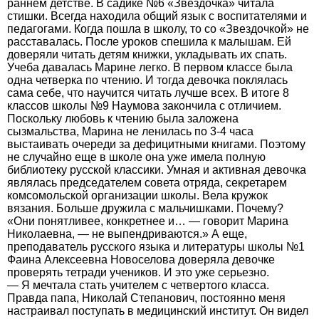
раннем детстве. В садике №6 «Звездочка» читала
стишки. Всегда находила общий язык с воспитателями и
педагогами. Когда пошла в школу, то со «Звездочкой» не
расставалась. После уроков спешила к малышам. Ей
доверяли читать детям книжки, укладывать их спать.
Учеба давалась Марине легко. В первом классе была
одна четверка по чтению. И тогда девочка поклялась
сама себе, что научится читать лучше всех. В итоге 8
классов школы №9 Наумова закончила с отличием.
Поскольку любовь к чтению была заложена
сызмальства, Марина не ленилась по 3-4 часа
выстаивать очереди за дефицитными книгами. Поэтому
не случайно еще в школе она уже имела полную
библиотеку русской классики. Умная и активная девочка
являлась председателем совета отряда, секретарем
комсомольской организации школы. Вела кружок
вязания. Больше дружила с мальчишками. Почему?
«Они понятливее, конкретнее и… — говорит Марина
Николаевна, — не выпендриваются.» А еще,
преподаватель русского языка и литературы школы №1
Фаина Алексеевна Новоселова доверяла девочке
проверять тетради учеников. И это уже серьезно.
— Я мечтала стать учителем с четвертого класса.
Правда папа, Николай Степанович, постоянно меня
настраивал поступать в медицинский институт. Он видел