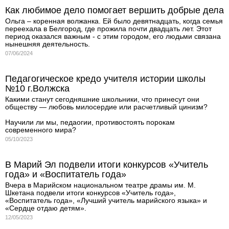
Как любимое дело помогает вершить добрые дела
Ольга – коренная волжанка. Ей было девятнадцать, когда семья
переехала в Белгород, где прожила почти двадцать лет. Этот
период оказался важным - с этим городом, его людьми связана
нынешняя деятельность.
07/06/2024
Педагогическое кредо учителя истории школы
№10 г.Волжска
Какими станут сегодняшние школьники, что принесут они
обществу — любовь милосердие или расчетливый цинизм?
Научили ли мы, педаогии, противостоять порокам
современного мира?
05/10/2023
В Марий Эл подвели итоги конкурсов «Учитель
года» и «Воспитатель года»
Вчера в Марийском национальном театре драмы им. М.
Шкетана подвели итоги конкурсов «Учитель года»,
«Воспитатель года», «Лучший учитель марийского языка» и
«Сердце отдаю детям».
12/05/2023