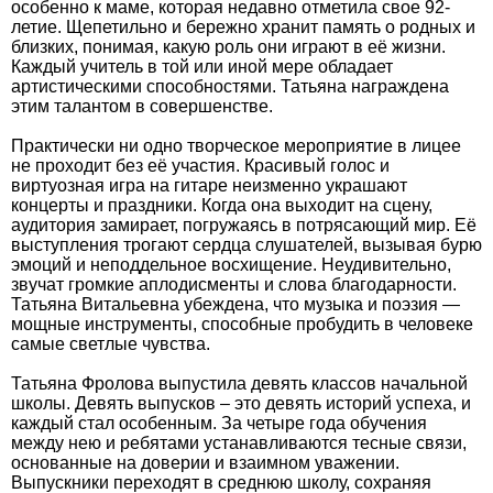
особенно к маме, которая недавно отметила свое 92-
летие. Щепетильно и бережно хранит память о родных и
близких, понимая, какую роль они играют в её жизни.
Каждый учитель в той или иной мере обладает
артистическими способностями. Татьяна награждена
этим талантом в совершенстве.
Практически ни одно творческое мероприятие в лицее
не проходит без её участия. Красивый голос и
виртуозная игра на гитаре неизменно украшают
концерты и праздники. Когда она выходит на сцену,
аудитория замирает, погружаясь в потрясающий мир. Её
выступления трогают сердца слушателей, вызывая бурю
эмоций и неподдельное восхищение. Неудивительно,
звучат громкие аплодисменты и слова благодарности.
Татьяна Витальевна убеждена, что музыка и поэзия —
мощные инструменты, способные пробудить в человеке
самые светлые чувства.
Татьяна Фролова выпустила девять классов начальной
школы. Девять выпусков – это девять историй успеха, и
каждый стал особенным. За четыре года обучения
между нею и ребятами устанавливаются тесные связи,
основанные на доверии и взаимном уважении.
Выпускники переходят в среднюю школу, сохраняя