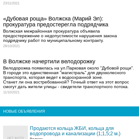
23/11/2021
«Дубовая роща» Волжска (Марий Эл):
прокуратура предостерегла подрядчика
Волжская межрайонная прокуратура объявила
предостережение о недопустимости нарушения закона
подрядчику работ по муниципальному контракту.
28/10/2021
В Волжске начертили велодорожку
Велодорожка появилась на ул.Парковая около "Дубовой рощи".
В городе это единственная "магистраль" для двухколесного
транспорта, которая ведет к водоохранной зоне.
Станет ли она востребованной? Точный ответ на этот вопрос
смогут дать жители улицы - свидетели транспортного потока.
11/10/2021
НОВЫЕ ОБЪЯВЛЕНИЯ
Продаются кольца ЖБИ, кольца для
водопровода и канализации (1;1,5;2 м.)
НЕТ ФОТО