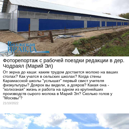
Фоторепортаж с рабочей поездки редакции в дер.
Чодраял (Марий Эл)
От зерна до каши: каким трудом достается молоко на ваших
столах? Как учатся в сельских школах? Когда стены
Карамасской школы "услышат" первый свист учителя
физкультуры? Доярок вы видели, а дояров? Какая она -
"колхозная" жизнь и работа на одном из крупнейших
производств сырого молока в Марий Эл? Сколько голов у
"Москвы"?
21/10/2022