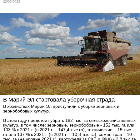
02/09/2022
В Марий Эл стартовала уборочная страда
В хозяйствах Марий Эл приступили к уборке зерновых и
зернобобовых культур.
В этом году предстоит убрать 182 тыс. га сельскохозяйственных
культур, в том числе: зерновые, зернобобовые - 152 тыс. га или
103 % к 2021 г. (в 2021 г. – 147,4 тыс.га), технические – 15 тыс.
га или 137 % к 2021 г. (в 2021 г. – 10,8 тыс.га), семян трав – 10
тыс. га (на уровне 2021 г.), картофеля (в СХП и КФХ) - 2,8 тыс.га