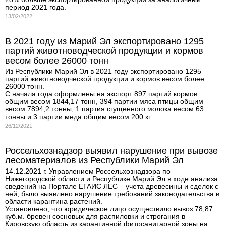
период 2021 года.
13/02/2022
В 2021 году из Марий Эл экспортировано 1295
партий животноводческой продукции и кормов
весом более 26000 тонн
Из Республики Марий Эл в 2021 году экспортировано 1295
партий животноводческой продукции и кормов весом более
26000 тонн.
С начала года оформлены на экспорт 897 партий кормов
общим весом 1844,17 тонн, 394 партии мяса птицы общим
весом 7894,2 тонны, 1 партия сгущенного молока весом 63
тонны и 3 партии меда общим весом 200 кг.
26/12/2021
Россельхознадзор выявил нарушение при вывозе
лесоматериалов из Республики Марий Эл
14.12.2021 г. Управлением Россельхознадзора по
Нижегородской области и Республике Марий Эл в ходе анализа
сведений на Портале ЕГАИС ЛЕС – учета древесины и сделок с
ней, было выявлено нарушение требований законодательства в
области карантина растений.
Установлено, что юридическое лицо осуществило вывоз 78,87
куб.м. бревен сосновых для распиловки и строгания в
Кировскую область из карантинной фитосанитарной зоны на