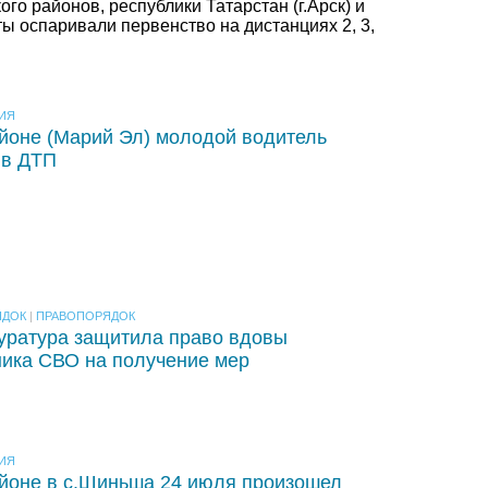
ого районов, республики Татарстан (г.Арск) и
ы оспаривали первенство на дистанциях 2, 3,
ИЯ
йоне (Марий Эл) молодой водитель
 в ДТП
ЯДОК
|
ПРАВОПОРЯДОК
уратура защитила право вдовы
ника СВО на получение мер
ИЯ
йоне в с.Шиньша 24 июля произошел