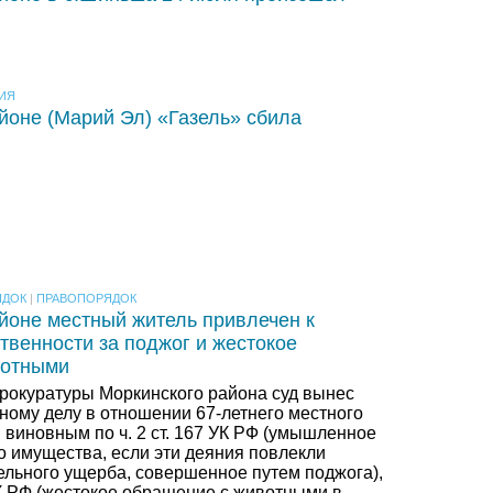
ИЯ
йоне (Марий Эл) «Газель» сбила
ЯДОК
|
ПРАВОПОРЯДОК
йоне местный житель привлечен к
твенности за поджог и жестокое
вотными
прокуратуры Моркинского района суд вынес
ному делу в отношении 67-летнего местного
 виновным по ч. 2 ст. 167 УК РФ (умышленное
о имущества, если эти деяния повлекли
ельного ущерба, совершенное путем поджога),
5 УК РФ (жестокое обращение с животными в