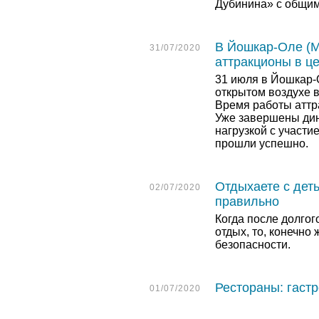
Дубинина» с общим
В Йошкар-Оле (М
31/07/2020
аттракционы в ц
31 июля в Йошкар-
открытом воздухе 
Время работы аттра
Уже завершены дин
нагрузкой с участ
прошли успешно.
Отдыхаете с деть
02/07/2020
правильно
Когда после долгог
отдых, то, конечно
безопасности.
Рестораны: гаст
01/07/2020