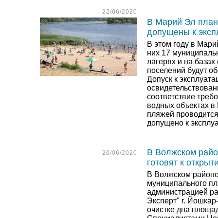
22/06/2020
В Марий Эл план
допущены к эксп
В этом году в Мари
них 17 муниципаль
лагерях и на базах
поселений будут об
Допуск к эксплуата
освидетельствован
соответствие треб
водных объектах в
пляжей проводится
допущено к эксплуа
В Волжском райо
20/06/2020
готовят к открыт
В Волжском районе
муниципального пл
администрацией ра
Эксперт" г. Йошка
очистке дна площа