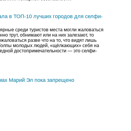
ла в ТОП-10 лучших городов для селфи-
ярные среди туристов места могли жаловаться
янно трут, обнимают или на них залезают, то
ожаловаться разве что на то, что видят лишь
 Толпы молодых людей, «щёлкающих» себя на
редной достопримечательности — это селфи-
мах Марий Эл пока запрещено