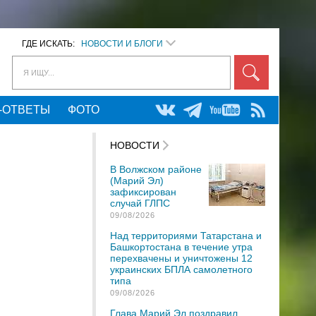
ГДЕ ИСКАТЬ:
НОВОСТИ И БЛОГИ
Я ИЩУ...
-ОТВЕТЫ
ФОТО
НОВОСТИ
В Волжском районе
(Марий Эл)
зафиксирован
случай ГЛПС
09/08/2026
Над территориями Татарстана и
Башкортостана в течение утра
перехвачены и уничтожены 12
украинских БПЛА самолетного
типа
09/08/2026
Глава Марий Эл поздравил