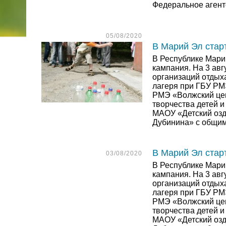
Федеральное агент
05/08/2020
В Марий Эл стар
В Республике Мари
кампания. На 3 авг
организаций отдых
лагеря при ГБУ РМ
РМЭ «Волжский цен
творчества детей 
МАОУ «Детский озд
Дубинина» с общим
В Марий Эл стар
03/08/2020
В Республике Мари
кампания. На 3 авг
организаций отдых
лагеря при ГБУ РМ
РМЭ «Волжский цен
творчества детей 
МАОУ «Детский озд