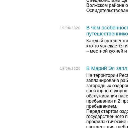
Специалистами Цен
Волжском районе о
Освидетельствован
В чем особеннос
19/06/2020
путешественник
Каждый путешествен
кто-то увлекается и
– местной кухней и
В Марий Эл запл
18/06/2020
На территории Рес
запланирована рабо
загородных оздоров
санаторно-оздоров
обслуживания насе
пребывания и 2 пр
пребыванием.
Перед стартом озд
государственного 
профилактические 
соответствия треб