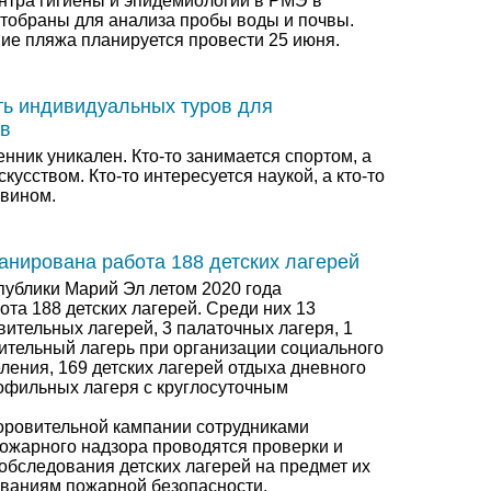
тра гигиены и эпидемиологии в РМЭ в
тобраны для анализа пробы воды и почвы.
ие пляжа планируется провести 25 июня.
ть индивидуальных туров для
ов
ник уникален. Кто-то занимается спортом, а
скусством. Кто-то интересуется наукой, а кто-то
 вином.
анирована работа 188 детских лагерей
публики Марий Эл летом 2020 года
та 188 детских лагерей. Среди них 13
ительных лагерей, 3 палаточных лагеря, 1
ительный лагерь при организации социального
ления, 169 детских лагерей отдыха дневного
офильных лагеря с круглосуточным
оровительной кампании сотрудниками
пожарного надзора проводятся проверки и
обследования детских лагерей на предмет их
ованиям пожарной безопасности.