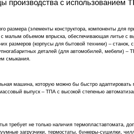
ды производства с использованием 
го размера (элементы конструктора, компоненты для п
 с малым объемом впрыска, обеспечивающая литье с в
них размеров (корпусы для бытовой техники) – станок, 
упногабаритных деталей (для автомобилей, мебели) – Т
ем смыкания.
льная машина, которую можно бы быстро адаптировать 
 массовый выпуск – ТПА с высокой степенью автоматиз
тья требует не только наличия термопластавтомата, до
уумные загрузчики, термостаты, бункеры-сушилки, чил