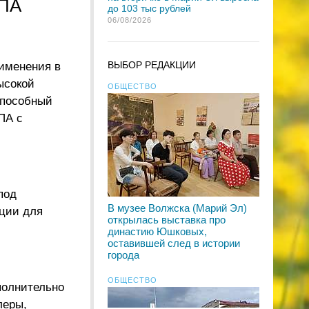
ТПА
до 103 тыс рублей
06/08/2026
ВЫБОР РЕДАКЦИИ
рименения в
ысокой
ОБЩЕСТВО
способный
ПА с
под
В музее Волжска (Марий Эл)
ации для
открылась выставка про
династию Юшковых,
оставившей след в истории
города
ОБЩЕСТВО
полнительно
леры,