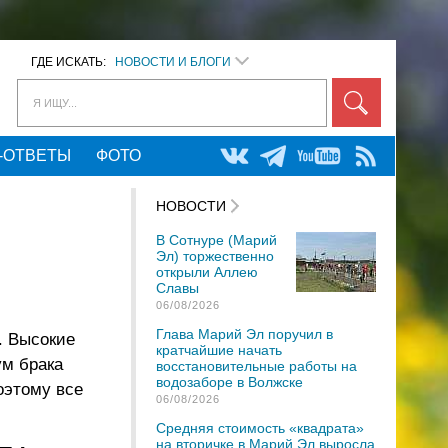
ГДЕ ИСКАТЬ:
НОВОСТИ И БЛОГИ
Я ИЩУ...
-ОТВЕТЫ
ФОТО
НОВОСТИ
В Сотнуре (Марий
Эл) торжественно
открыли Аллею
Славы
06/08/2026
Глава Марий Эл поручил в
. Высокие
кратчайшие начать
ум брака
восстановительные работы на
водозаборе в Волжске
оэтому все
06/08/2026
Средняя стоимость «квадрата»
на вторичке в Марий Эл выросла