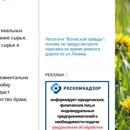
тикальных
ание сырья,
Читатели "Волжской правды":
почему не предусмотрели
 сырье и
парковки во время ремонта
дороги по ул.Ленина
РЕКЛАМА
моментально
ройку
даст
ство брака.