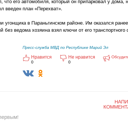
 что его автомобиля, который он припарковал у дома, н
л введен план «Перехват».
ли угонщика в Параньгинском районе. Им оказался ране
й без ведома хозяина взял ключи от его транспортного 
Пресс-служба МВД по Республике Марий Эл
Нравится
Не нравится
Обсудит
0
0
НАПИ
КОММЕНТ
 первым!