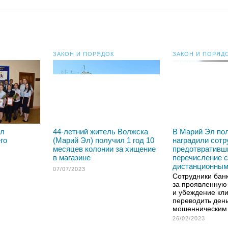
ЗАКОН И ПОРЯДОК
ЗАКОН И ПОРЯД
Эл
44-летний житель Волжска
В Марий Эл по
го
(Марий Эл) получил 1 год 10
наградили сотр
месяцев колонии за хищение
предотвративш
в магазине
перечисление 
дистанционным
07/07/2023
Сотрудники бан
за проявленную
и убеждение кли
переводить день
мошенническим
26/02/2023