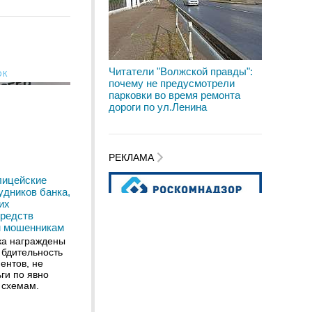
Читатели "Волжской правды":
ОК
почему не предусмотрели
парковки во время ремонта
дороги по ул.Ленина
РЕКЛАМА
лицейские
удников банка,
их
средств
 мошенникам
ка награждены
 бдительность
ентов, не
ги по явно
 схемам.