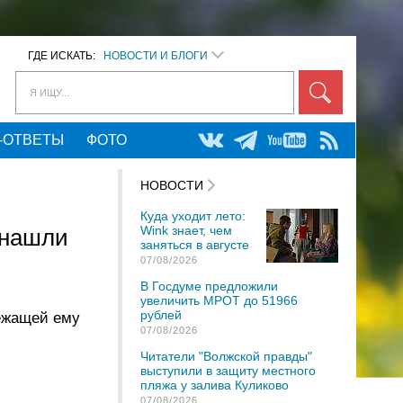
ГДЕ ИСКАТЬ:
НОВОСТИ И БЛОГИ
Я ИЩУ...
-ОТВЕТЫ
ФОТО
НОВОСТИ
Куда уходит лето:
Wink знает, чем
 нашли
заняться в августе
07/08/2026
В Госдуме предложили
увеличить МРОТ до 51966
рублей
лежащей ему
07/08/2026
Читатели "Волжской правды"
выступили в защиту местного
пляжа у залива Куликово
07/08/2026