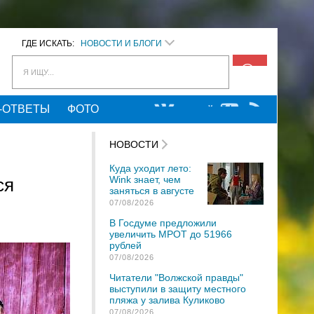
ГДЕ ИСКАТЬ:
НОВОСТИ И БЛОГИ
Я ИЩУ...
-ОТВЕТЫ
ФОТО
НОВОСТИ
Куда уходит лето:
Wink знает, чем
ся
заняться в августе
07/08/2026
В Госдуме предложили
увеличить МРОТ до 51966
рублей
07/08/2026
Читатели "Волжской правды"
выступили в защиту местного
пляжа у залива Куликово
07/08/2026