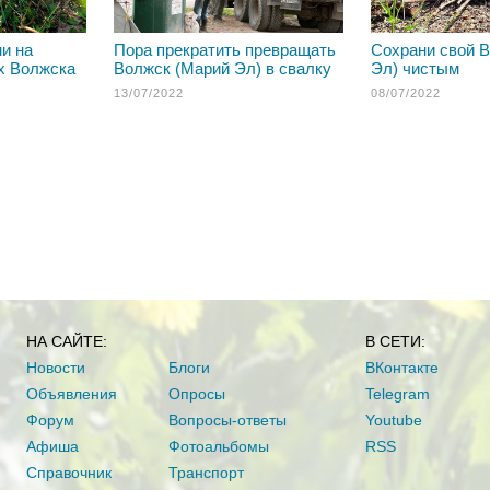
и на
Пора прекратить превращать
Сохрани свой 
х Волжска
Волжск (Марий Эл) в свалку
Эл) чистым
13/07/2022
08/07/2022
НА САЙТЕ:
В СЕТИ:
Новости
Блоги
ВКонтакте
Объявления
Опросы
Telegram
Форум
Вопросы-ответы
Youtube
Афиша
Фотоальбомы
RSS
Справочник
Транспорт