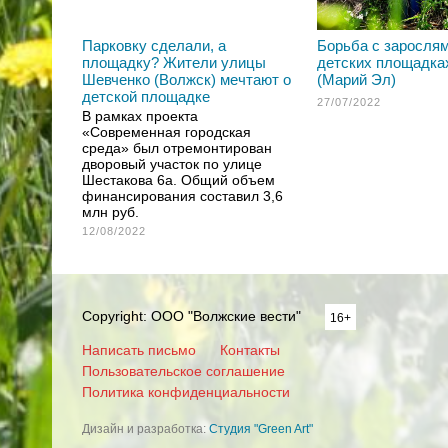
Парковку сделали, а
Борьба с зарослям
площадку? Жители улицы
детских площадка
Шевченко (Волжск) мечтают о
(Марий Эл)
детской площадке
27/07/2022
В рамках проекта
«Современная городская
среда» был отремонтирован
дворовый участок по улице
Шестакова 6а. Общий объем
финансирования составил 3,6
млн руб.
12/08/2022
Copyright: ООО "Волжские вести"
16+
Написать письмо
Контакты
Пользовательское соглашение
Политика конфиденциальности
Дизайн и разработка:
Студия "Green Art"