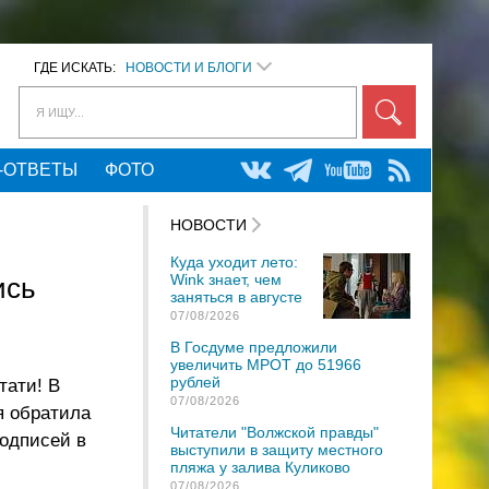
ГДЕ ИСКАТЬ:
НОВОСТИ И БЛОГИ
Я ИЩУ...
-ОТВЕТЫ
ФОТО
НОВОСТИ
Куда уходит лето:
Wink знает, чем
ись
заняться в августе
07/08/2026
В Госдуме предложили
увеличить МРОТ до 51966
рублей
тати! В
07/08/2026
я обратила
Читатели "Волжской правды"
подписей в
выступили в защиту местного
пляжа у залива Куликово
07/08/2026