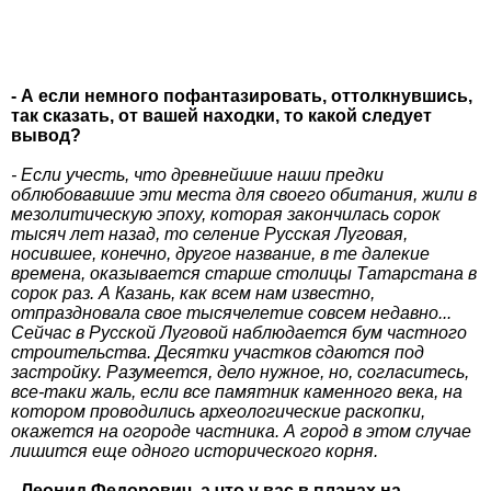
- А если немного пофантазировать, оттолкнувшись,
так сказать, от вашей находки, то какой следует
вывод?
- Если учесть, что древнейшие наши предки
облюбовавшие эти места для своего обитания, жили в
мезолитическую эпоху, которая закончилась сорок
тысяч лет назад, то селение Русская Луговая,
носившее, конечно, другое название, в те далекие
времена, оказывается старше столицы Татарстана в
сорок раз. А Казань, как всем нам известно,
отпраздновала свое тысячелетие совсем недавно...
Сейчас в Русской Луговой наблюдается бум частного
строительства. Десятки участков сдаются под
застройку. Разумеется, дело нужное, но, согласитесь,
все-таки жаль, если все памятник каменного века, на
котором проводились археологические раскопки,
окажется на огороде частника. А город в этом случае
лишится еще одного исторического корня.
- Леонид Федорович, а что у вас в планах на