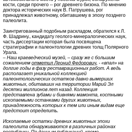
кости, среди прочего -- рог древнего бизона. По мнению
доктора исторических наук В. Патрушева, рог
принадлежал животному, обитавшему в эпоху позднего
палеолита.
Заинтригованный подобным раскладом, обратился к Л.
Ф. Шадрину., кандидату геолого-минералогических наук,
часть диссертации которая была посвящена
стратиграфии и палеонтологии древних толщ Полярного
Урала.
– Наш краеведческий музей, – сразу же с большим
сожалением
отметил Леонид Федорович
, - «впал» на
долгие годы в фазу реставрационных работ. А ведь
располагает уникальной коллекцией
палеонтологических остатков давно вымерших
животных, обитавших на территории Марий Эл
десятки миллионов лет назад. Коллекция
представлена зубами и бивнями мамонта, костными
ископаемыми останками других животных,
принадлежность которых к тем или иным видам еще
предстоит определить.
Ископаемые остатки древних животных эпохи
палеолита обнаруживаются в различных районах
республики. По данным публикаций, кроме