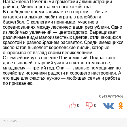
Награждена Почетными грамотами администрации
района, Министерства лесного хозяйства.
В свободное время занимается спортом — бегает,
катается на лыжах, любит играть в волейбол и
баскетбол. С коллегами принимает участие в
соревнованиях между лесничествами республики. Одно
из любимых увлечений — цветоводство. Выращивает
различные виды малоизвестных цветов, отличающихся
красотой и разнообразием расцветок. Среди имеющихся
экспонатов выделяет королевские лилии, которые
очаровывают взгляд своим великолепием.
С семьей живут в поселке Приволжский. Подрастают
двое сыновей: старший учится в четвертом классе,
младшему — третий год. Они — главные помощники по
хозяйству, источники радости и хорошего настроения. А
что еще для счастья нужно — любящая семья и работа
по призванию.
К.ИЗЕРГИНА.
0
0