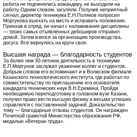
ребята не подчинялись командиру, не выходили на
работу. Одним словом, загуляли. Получив неприятный
сигнал, директор техникума Е.Н.Поляков попросил
Моргунова выехать на место и исправить положение.
Приехав в отряд, он начал с налаживания дисциплины
— троих самых отъявленных дебоширов отправил
домой. Затем взялся за организацию производства,
досуга. Все вернулось на круги своя.
Высшая награда — благодарность студентов
За более чем 30-летнюю деятельность в техникуме
Е.П.Моргунов заслужил уважение коллег и студентов.
Добрым словом его вспоминают и в Волжском филиале
Казанского технологического института, где работал по
совместительству по приглашению его основателя
кандидата технических наук В.Н.Еремина. Пройдя
необходимую переподготовку в головном вузе Казани,
получил право вести высшую физику и весьма успешно
справлялся с поставленной задачей. Доказательство
тому — благодарные отзывы студентов. Он награжден
Почетной грамотой Министерства образования РФ,
медалью «Ветеран труда».