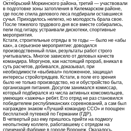
Октябрьский Моркинского района, третий — участвовали
в подготовке зоны затопления в Килемарском районе,
где после спила делового леса подбирали оставшиеся
сучья. Приходилось нелегко, но молодость брала свое.
После тяжелого трудового дня все вместе собирались,
пели под гитару, устраивали дискотеки, спортивные
мероприятия.
Кстати, строительные отряды в те годы — было не «абы
как», а серьезное мероприятие: доводился
производственный план, результаты работ строго
учитывались. Многое зависело от деловых качеств
командира. Моргунов, как настоящий прораб, вникал в
суть расчетов, добивался, доказывал, при
необходимости «выбивал» положенное, защищал
интересы стройотрядцев. Кстати, в поле его зрения
было не только производство, но и обустройство быта,
организация питания. Досугом занимался комиссар,
который подбирался из числа активных комсомольцев,
умеющих «зажечь» ребят. Его отряд не раз становился
победителем республиканских соревнований, а сам был
награжден знаком «Лучший командир ССО» и поощрен
бесплатной путевкой по Германии (ГДР).
В четвертый раз ему пришлось прийти на подмогу
неопытному коллеге, работавшему с отрядом на
спичечной фабрике в городе Воронеж. Оказалось,