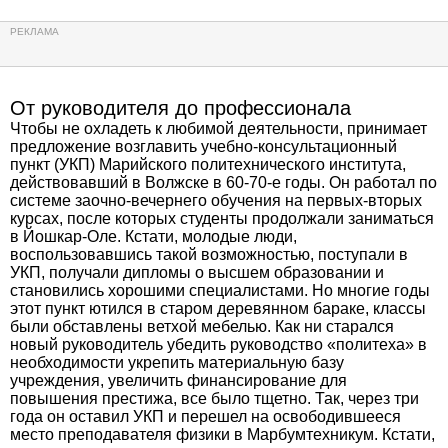
От руководителя до профессионала
Чтобы не охладеть к любимой деятельности, принимает
предложение возглавить учебно-консультационный
пункт (УКП) Марийского политехнического института,
действовавший в Волжске в 60-70-е годы. Он работал по
системе заочно-вечернего обучения на первых-вторых
курсах, после которых студенты продолжали заниматься
в Йошкар-Оле. Кстати, молодые люди,
воспользовавшись такой возможностью, поступали в
УКП, получали дипломы о высшем образовании и
становились хорошими специалистами. Но многие годы
этот пункт ютился в старом деревянном бараке, классы
были обставлены ветхой мебелью. Как ни старался
новый руководитель убедить руководство «политеха» в
необходимости укрепить материальную базу
учреждения, увеличить финансирование для
повышения престижа, все было тщетно. Так, через три
года он оставил УКП и перешел на освободившееся
место преподавателя физики в Марбумтехникум. Кстати,