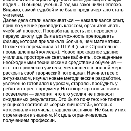
водил… В общем, учебный год мы закончили неплохо.
Видимо, самой судьбой мне было предначертано стать
учителем.
Далее дела стали налаживаться — накапливался опыт,
пришло умение руководить классом, организовывать
учебный процесс. Проработав шесть лет, перешел в
первую школу, где была возможность преподавать
физику, которая привлекала больше, чем математика.
Позже его переманили в ГПТУ-4 (ныне Строительно-
промышленный колледж). Новое прекрасное здание
училища, просторные светлые кабинеты, оснащенные
необходимыми техническими средствами обучения —
все это привлекло учителя, мечтавшего в полной мере
раскрыть свой творческий потенциал. Начинал все с
энтузиазмом, изучал новые методические разработки,
увлеченно готовился к урокам, стараясь пробудить у
ребят интерес к предмету. Но вскоре «розовые очки»
посветлели — заметил, что его усилия не приносят
ожидаемых результатов. Это было понятно: контингент
учащихся состоял из «серых личностей», которых
«отсеивали» из числа старшеклассников. Не было у них
стремления к знаниям. Их цель ограничивалась
получением профессии.