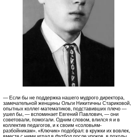
— Если бы не поддержка нашего мудрого директора,
замечательной женщины Ольги Никитичны Стариковой,
опытных коллег-математиков, подставивших плечо —
ушел бы, — вспоминает Евгений Павлович, — они
советовали, помогали. Одним словом, влился я и в
коллектив педагогов, и к своим «соловьям-
разбойникам». «Ключик» подобрал: в кружки их вовлек,
вместе с ними играл в футбол после уроков, в походы