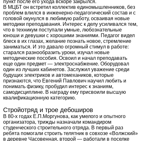
пункт после его ухода вскоре закрылся.
В МЦБТ он встретил коллектив единомышленников, без
проблем влился в инженерно-педагогический состав и с
головой окунулся в любимую работу, осваивая новые
методики преподавания. Интерес к делу усиливался тем,
что в техникум поступали умные, любознательные
юноши и девушки с хорошими знаниями. Педагог видел
блеск в их глазах, желание познать новое, стремление
заниматься. И это давало огромный стимул в работе:
старался разнообразить уроки, изучал новые
методические пособия. Освоил и начал преподавать
еще один предмет — электроснабжение. Оборудовал
один из лучших кабинетов. Заслужил уважение среди
будущих электриков и автомехаников, которые
признаются, что Евгений Павлович научил любить и
понимать физику, пробудил интерес к знаниям,
самодисциплине. В награду ему присвоили высшую
квалификационную категорию.
Стройотряд и трое дебоширов
В 80-х годах Е.П.Моргунова, как умелого и опытного
организатора, трижды назначали командиром
студенческого строительного отряда. В первый раз
ребята помогали строить телятник в совхозе «Волжский»
в деревне Часовенная, второй — работали в поселке