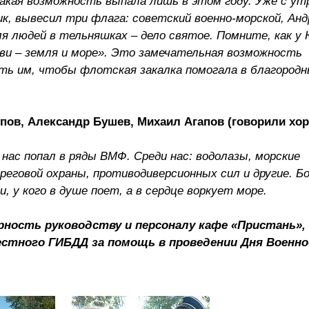
такая возможность выпала лишь в этом году. Уже с утр
ик, вывесил три флага: советский военно-морской, Анд
я людей в тельняшках – дело святое. Помните, как у
бви – земля и море». Это замечательная возможность
ть им, чтобы флотская закалка помогала в благородн
пов, Александр Бушев, Михаил Агапов (говорили хор
 нас попал в ряды ВМФ. Среди нас: водолазы, морские
ереговой охраны, противодиверсионных сил и другие. Б
 у кого в душе поет, а в сердце воркует море.
ность руководству и персоналу кафе «Пристань»,
стного ГИБДД за помощь в проведении Дня Военно