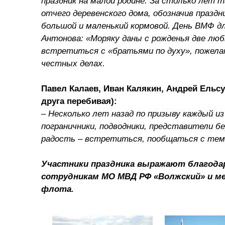
праздник на малой родине. За столько лет 
отчего деревенского дома, обозначив праздн
большой и маленький кормовой. День ВМФ дл
Антонова: «Моряку даны с рожденья две лю
встретиться с «братьями по духу», пожела
честных делах.
Павел Калаев, Иван Калякин, Андрей Ельсу
друга перебивая):
– Несколько лет назад по призыву каждый из
пограничники, подводники, представители б
радость – встретиться, пообщаться с теми,
Участники праздника выражают благодар
сотрудникам МО МВД РФ «Волжский» и ме
флота.