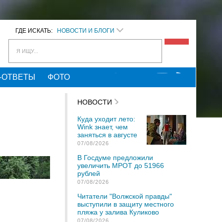
ГДЕ ИСКАТЬ:
НОВОСТИ И БЛОГИ
Я ИЩУ...
-ОТВЕТЫ
ФОТО
НОВОСТИ
Куда уходит лето:
Wink знает, чем
заняться в августе
07/08/2026
В Госдуме предложили
увеличить МРОТ до 51966
рублей
07/08/2026
Читатели "Волжской правды"
выступили в защиту местного
пляжа у залива Куликово
07/08/2026