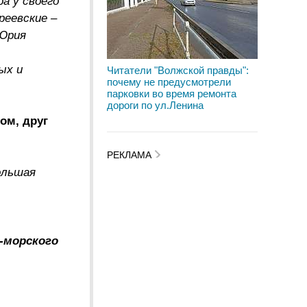
а у своего
реевские –
 Юрия
ых и
Читатели "Волжской правды":
почему не предусмотрели
парковки во время ремонта
дороги по ул.Ленина
ом, друг
РЕКЛАМА
ольшая
-морского