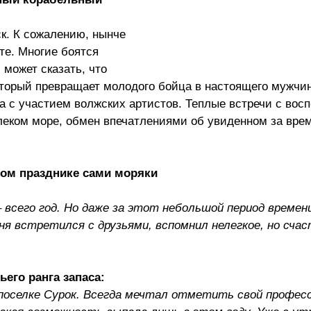
к. К сожалению, нынче
те. Многие боятся
может сказать, что
оторый превращает молодого бойца в настоящего мужчин
 с участием волжских артистов. Теплые встречи с во
леком море, обмен впечатлениями об увиденном за вре
ном празднике сами моряки
– всего год. Но даже за этот небольшой период времен
я встретился с друзьями, вспомнил нелегкое, но сча
его ранга запаса:
в поселке Сурок. Всегда мечтал отметить свой профе