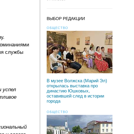
ВЫБОР РЕДАКЦИИ
ОБЩЕСТВО
у.
споминаниями
мя службы
В музее Волжска (Марий Эл)
открылась выставка про
и успел
династию Юшковых,
оставившей след в истории
стливое
города
ОБЩЕСТВО
ссиональный