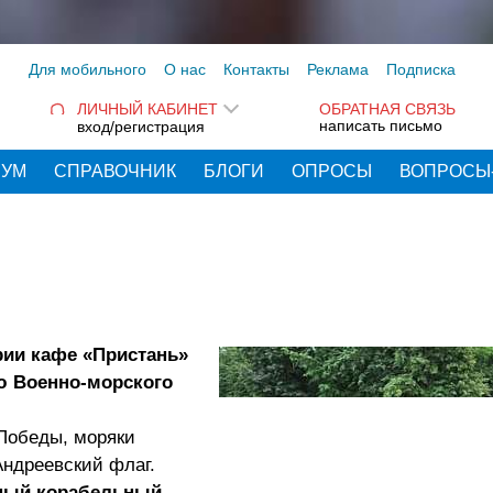
Для мобильного
О нас
Контакты
Реклама
Подписка
ЛИЧНЫЙ КАБИНЕТ
ОБРАТНАЯ СВЯЗЬ
написать письмо
вход/регистрация
РУМ
СПРАВОЧНИК
БЛОГИ
ОПРОСЫ
ВОПРОСЫ
рии кафе «Пристань»
ю Военно-морского
 Победы, моряки
Андреевский флаг.
вный корабельный