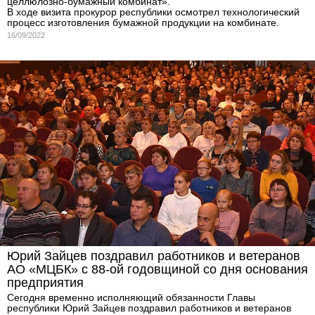
целлюлозно-бумажный комбинат».
В ходе визита прокурор республики осмотрел технологический
процесс изготовления бумажной продукции на комбинате.
16/09/2022
Юрий Зайцев поздравил работников и ветеранов
АО «МЦБК» с 88-ой годовщиной со дня основания
предприятия
Сегодня временно исполняющий обязанности Главы
республики Юрий Зайцев поздравил работников и ветеранов