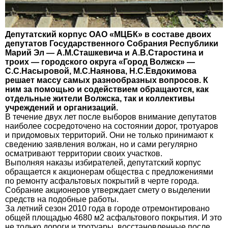
Депутатский корпус ОАО «МЦБК» в составе двоих
депутатов Государственного Собрания Республики
Марий Эл — А.М.Сташкевича и А.В.Старостина и
троих — городского округа «Город Волжск» —
С.С.Насыровой, М.С.Наянова, Н.С.Евдокимова
решает массу самых разнообразных вопросов. К
ним за помощью и содействием обращаются, как
отдельные жители Волжска, так и коллективы
учреждений и организаций.
В течение двух лет после выборов внимание депутатов
наиболее сосредоточено на состоянии дорог, тротуаров
и придомовых территорий. Они не только принимают к
сведению заявления волжан, но и сами регулярно
осматривают территории своих участков.
Выполняя наказы избирателей, депутатский корпус
обращается к акционерам общества с предложениями
по ремонту асфальтовых покрытий в черте города.
Собрание акционеров утверждает смету о выделении
средств на подобные работы.
За летний сезон 2010 года в городе отремонтировано
общей площадью 4680 м2 асфальтового покрытия. И это
не только дороги и тротуары, восстановленные после