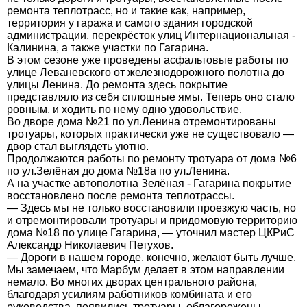
ремонта теплотрасс, но и такие как, например,
территория у гаража и самого здания городской
администрации, перекрёсток улиц Интернациональная -
Калинина, а также участки по Гагарина.
В этом сезоне уже проведены асфальтовые работы по
улице Леваневского от железнодорожного полотна до
улицы Ленина. До ремонта здесь покрытие
представляло из себя сплошные ямы. Теперь оно стало
ровным, и ходить по нему одно удовольствие.
Во дворе дома №21 по ул.Ленина отремонтированы
тротуары, которых практически уже не существовало —
двор стал выглядеть уютно.
Продолжаются работы по ремонту тротуара от дома №6
по ул.Зелёная до дома №18а по ул.Ленина.
А на участке автополотна Зелёная - Гагарина покрытие
восстановлено после ремонта теплотрассы.
— Здесь мы не только восстановили проезжую часть, но
и отремонтировали тротуары и придомовую территорию
дома №18 по улице Гагарина, — уточнил мастер ЦКРиС
Александр Николаевич Петухов.
— Дороги в нашем городе, конечно, желают быть лучше.
Мы замечаем, что Марбум делает в этом направлении
немало. Во многих дворах центрального района,
благодаря усилиям работников комбината и его
руководства, появились тротуары, облагорожены