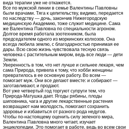
вида терапии уже не откажется.
Все по мужской линии в семье Валентины Павловны
были врачами. Тяга к целительству, видимо, передается
по наследству — дочь, закончив Нижегородскую
медицинскую Академию, тоже служит медицине. Сама
же Валентина Павловна по специальности агроном.
Долгое время работала зоотехником, была
председателем одного из моркинских колхозов. Она
всегда любила землю, с благодарностью принимая ее
дары. Всю свою жизнь чувствовала тесную связь
человека с растительным миром, ведь все люди — дети
Земли.
Уверенность в том, что нет лучше и сильнее лекаря, чем
сама Природа, привела к тому, что хобби женщины
превратилось в ее основную работу. Во всем —
помогает муж. Они все делают вместе: и собирают —
заготавливают, и продают.
Вот уже четвертый год торгуют супруги тем, что
Природа-Матушка дает. Ягоды рябины, плоды
шиповника, чага и другие лекарственные растения
возвращают нам молодость, помогают сохранить
здоровье и избавиться от разного рода недугов.
Чтобы по-настоящему оценить силу зеленого мира,
Валентина Павловна много читает, изучает
энциклопедии. Это помогает в работе, ведь во всем свои