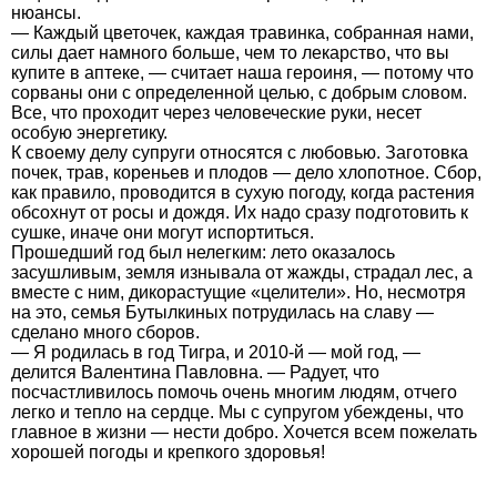
нюансы.
— Каждый цветочек, каждая травинка, собранная нами,
силы дает намного больше, чем то лекарство, что вы
купите в аптеке, — считает наша героиня, — потому что
сорваны они с определенной целью, с добрым словом.
Все, что проходит через человеческие руки, несет
особую энергетику.
К своему делу супруги относятся с любовью. Заготовка
почек, трав, кореньев и плодов — дело хлопотное. Сбор,
как правило, проводится в сухую погоду, когда растения
обсохнут от росы и дождя. Их надо сразу подготовить к
сушке, иначе они могут испортиться.
Прошедший год был нелегким: лето оказалось
засушливым, земля изнывала от жажды, страдал лес, а
вместе с ним, дикорастущие «целители». Но, несмотря
на это, семья Бутылкиных потрудилась на славу —
сделано много сборов.
— Я родилась в год Тигра, и 2010-й — мой год, —
делится Валентина Павловна. — Радует, что
посчастливилось помочь очень многим людям, отчего
легко и тепло на сердце. Мы с супругом убеждены, что
главное в жизни — нести добро. Хочется всем пожелать
хорошей погоды и крепкого здоровья!