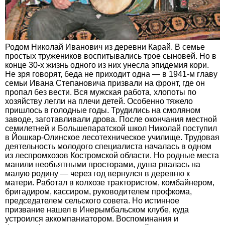
Родом Николай Иванович из деревни Карай. В семье
простых тружеников воспитывались трое сыновей. Но в
конце 30-х жизнь одного из них унесла эпидемия кори.
Не зря говорят, беда не приходит одна — в 1941-м главу
семьи Ивана Степановича призвали на фронт, где он
пропал без вести. Вся мужская работа, хлопоты по
хозяйству легли на плечи детей. Особенно тяжело
пришлось в голодные годы. Трудились на смоляном
заводе, заготавливали дрова. После окончания местной
семилетней и Большепаратской школ Николай поступил
в Йошкар-Олинское лесотехническое училище. Трудовая
деятельность молодого специалиста началась в одном
из леспромхозов Костромской области. Но родные места
манили необъятными просторами, душа рвалась на
малую родину — через год вернулся в деревню к
матери. Работал в колхозе трактористом, комбайнером,
бригадиром, кассиром, руководителем профкома,
председателем сельского совета. Но истинное
призвание нашел в Инерымбальском клубе, куда
устроился аккомпаниатором. Воспоминания и