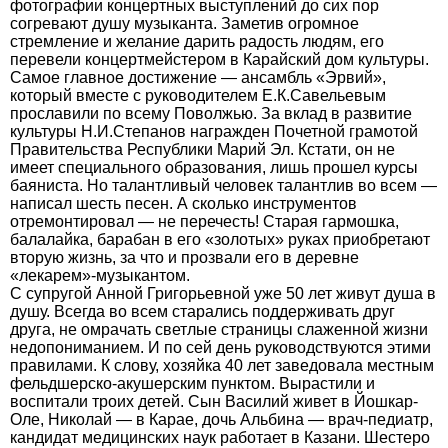
фотографии концертных выступлений до сих пор
согревают душу музыканта. Заметив огромное
стремление и желание дарить радость людям, его
перевели концертмейстером в Карайский дом культуры.
Самое главное достижение — ансамбль «Эрвий»,
который вместе с руководителем Е.К.Савельевым
прославили по всему Поволжью. За вклад в развитие
культуры Н.И.Степанов награжден Почетной грамотой
Правительства Республики Марий Эл. Кстати, он не
имеет специального образования, лишь прошел курсы
баяниста. Но талантливый человек талантлив во всем —
написал шесть песен. А сколько инструментов
отремонтировал — не перечесть! Старая гармошка,
балалайка, барабан в его «золотых» руках приобретают
вторую жизнь, за что и прозвали его в деревне
«лекарем»-музыкантом.
С супругой Анной Григорьевной уже 50 лет живут душа в
душу. Всегда во всем старались поддерживать друг
друга, не омрачать светлые страницы слаженной жизни
недопониманием. И по сей день руководствуются этими
правилами. К слову, хозяйка 40 лет заведовала местным
фельдшерско-акушерским пунктом. Вырастили и
воспитали троих детей. Сын Василий живет в Йошкар-
Оле, Николай — в Карае, дочь Альбина — врач-педиатр,
кандидат медицинских наук работает в Казани. Шестеро