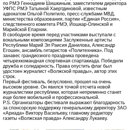
по РМЭ Геннадием Шишкиным, заместителем директора
УФПС РМЭ Татьяной Хаертдиновой, известным
адвокатом Ольгой Политило, пресс-службами МВД,
министерства образования, партии «Единая Россия»,
следственного комитета РМЭ, Йошкар-Олинской и
Марийской Епархии.
В свободное время перед участниками выступали с
вокальными композициями Заслуженные артисты
Республики Марий Эл Раисия Данилова, Александр
Егошин, ансамбль гитаристов «Политехника». Под
занавес грандиозного праздника проведена
четырехкомандная спортивная спартакиада. Победили
дружба и солидарность. Права опустить флаг был
удостоен журналист «Волжской правды», автор этих
строк.
Первый фестиваль, безусловно, прошел на очень
высоком уровне. Он явился точкой отсчета новой
журналистики республики, которая непременно станет
еще более мобильной и профессиональной.
P.S. Организаторы фестиваля выражают благодарность
за спонсорскую поддержку генеральному директору ЗАО
«Ариада» Виктору Васильеву, главному редактору
газеты «Волжская правда» Александру Лукаеву.