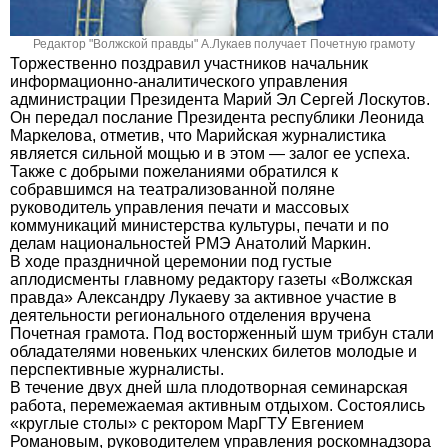
Редактор "Волжской правды" А.Лукаев получает Почетную грамоту
Торжественно поздравил участников начальник
информационно-аналитического управления
администрации Президента Марий Эл Сергей Лоскутов.
Он передал послание Президента республики Леонида
Маркелова, отметив, что Марийская журналистика
является сильной мощью и в этом — залог ее успеха.
Также с добрыми пожеланиями обратился к
собравшимся на театрализованной поляне
руководитель управления печати и массовых
коммуникаций министерства культуры, печати и по
делам национальностей РМЭ Анатолий Маркин.
В ходе праздничной церемонии под густые
аплодисменты главному редактору газеты «Волжская
правда» Александру Лукаеву за активное участие в
деятельности регионального отделения вручена
Почетная грамота. Под восторженный шум трибун стали
обладателями новеньких членских билетов молодые и
перспективные журналисты.
В течение двух дней шла плодотворная семинарская
работа, перемежаемая активным отдыхом. Состоялись
«круглые столы» с ректором МарГТУ Евгением
Романовым, руководителем управления роскомнадзора