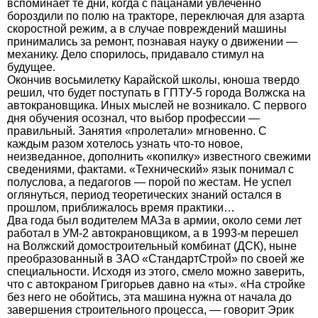
вспоминает те дни, когда с пацанами увлеченно
бороздили по полю на тракторе, переключая для азарта
скоростной режим, а в случае повреждений машины
принимались за ремонт, познавая науку о движении —
механику. Дело спорилось, придавало стимул на
будущее.
Окончив восьмилетку Карайской школы, юноша твердо
решил, что будет поступать в ГПТУ-5 города Волжска на
автокрановщика. Иных мыслей не возникало. С первого
дня обучения осознал, что выбор профессии —
правильный. Занятия «пролетали» мгновенно. С
каждым разом хотелось узнать что-то новое,
неизведанное, дополнить «копилку» известного свежими
сведениями, фактами. «Технический» язык понимал с
полуслова, а педагогов — порой по жестам. Не успел
оглянуться, период теоретических знаний остался в
прошлом, приближалось время практики…
Два года был водителем МАЗа в армии, около семи лет
работал в УМ-2 автокрановщиком, а в 1993-м перешел
на Волжский домостроительный комбинат (ДСК), ныне
преобразованный в ЗАО «СтандартСтрой» по своей же
специальности. Исходя из этого, смело можно заверить,
что с автокраном Григорьев давно на «ты». «На стройке
без него не обойтись, эта машина нужна от начала до
завершения строительного процесса, — говорит Эрик