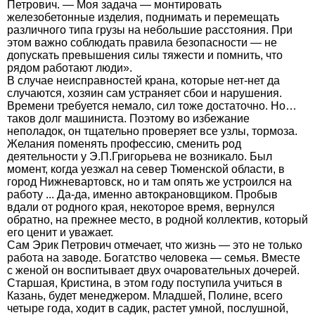
Петрович. — Моя задача — монтировать
железобетонные изделия, поднимать и перемещать
различного типа грузы на небольшие расстояния. При
этом важно соблюдать правила безопасности — не
допускать превышения силы тяжести и помнить, что
рядом работают люди».
В случае неисправностей крана, которые нет-нет да
случаются, хозяин сам устраняет сбои и нарушения.
Времени требуется немало, сил тоже достаточно. Но…
таков долг машиниста. Поэтому во избежание
неполадок, он тщательно проверяет все узлы, тормоза.
Желания поменять профессию, сменить род
деятельности у Э.П.Григорьева не возникало. Был
момент, когда уезжал на север Тюменской области, в
город Нижневартовск, но и там опять же устроился на
работу ... Да-да, именно автокрановщиком. Пробыв
вдали от родного края, некоторое время, вернулся
обратно, на прежнее место, в родной коллектив, который
его ценит и уважает.
Сам Эрик Петрович отмечает, что жизнь — это не только
работа на заводе. Богатство человека — семья. Вместе
с женой он воспитывает двух очаровательных дочерей.
Старшая, Кристина, в этом году поступила учиться в
Казань, будет менеджером. Младшей, Полине, всего
четыре года, ходит в садик, растет умной, послушной,