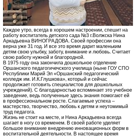
Каждое утро, всегда в хорошем настроении, спешит на
работу воспитатель детского сада №3 г.Волжска Нина
Аркадьевна ВИНОГРАДОВА. Своей профессии она
верна уже 31 год. И все это время дарит маленьким
детям свою улыбку, заботу, внимание и любовь. Считает
свою работу нужной и благородной.
В 1975 году она закончила дошкольное отделение
Оршанского педагогичечского училища (ныне ГОУ СПО
Республики Марий Эл «Оршанский педагогический
колледж им. И.К.Глушкова», который и сейчас
продолжает готовить специалистов для дошкольных
учреждений). С благодарностью вспоминает это учебное
заведение, ведь полученные здесь знания помогают ей
в профессиональном росте. Слагаемые успеха –
мастерство, творчество, любовь к детям и неутомимый
труд педагога.
Жизнь не стоит на месте, и Нина Аркадьевна всегда
шагает в ногу со временем. В своей работе уделяет
большое внимание внедрению инновационных форм в
воспитательной деятельности. В настоящее время