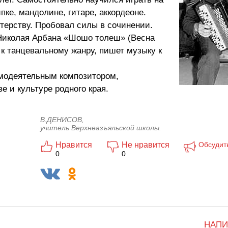
пке, мандолине, гитаре, аккордеоне.
терству. Пробовал силы в сочинении.
 Николая Арбана «Шошо толеш» (Весна
к танцевальному жанру, пишет музыку к
амодеятельным композитором,
е и культуре родного края.
В.ДЕНИСОВ,
учитель Верхнеазъяльской школы.
Нравится
Не нравится
Обсудит
0
0
НАПИ