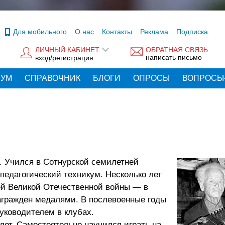
Для мобильного
О нас
Контакты
Реклама
Подписка
ЛИЧНЫЙ КАБИНЕТ
ОБРАТНАЯ СВЯЗЬ
написать письмо
вход/регистрация
РУМ
СПРАВОЧНИК
БЛОГИ
ОПРОСЫ
ВОПРОСЫ
. Учился в Сотнурской семилетней
педагогический техникум. Несколько лет
ей Великой Отечественной войны — в
агражден медалями. В послевоенные годы
уководителем в клубах.
ет. Самостоятельно научился играть на