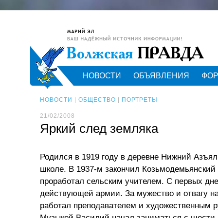
НОВОСТИ
ОБЪЯВЛЕНИЯ
ФО
НОВОСТИ
|
ОБЩЕСТВО
|
ПОРТРЕТЫ
21/02/2008
Яркий след земляка
Родился в 1919 году в деревне Нижний Азъял
школе. В 1937-м закончил Козьмодемьянский 
проработал сельским учителем. С первых дн
действующей армии. За мужество и отвагу н
работал преподавателем и художественным р
Музыкой Василий начал заниматься с шести л