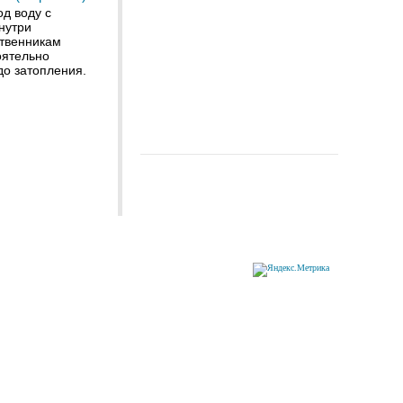
д воду с
нутри
твенникам
оятельно
до затопления.