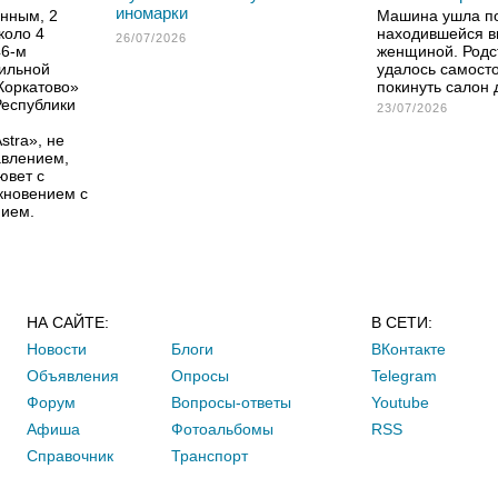
иномарки
нным, 2
Машина ушла по
коло 4
находившейся в
26/07/2026
46-м
женщиной. Родс
ильной
удалось самост
Коркатово»
покинуть салон 
Республики
23/07/2026
stra», не
авлением,
ювет с
кновением с
нием.
НА САЙТЕ:
В СЕТИ:
Новости
Блоги
ВКонтакте
Объявления
Опросы
Telegram
Форум
Вопросы-ответы
Youtube
Афиша
Фотоальбомы
RSS
Справочник
Транспорт