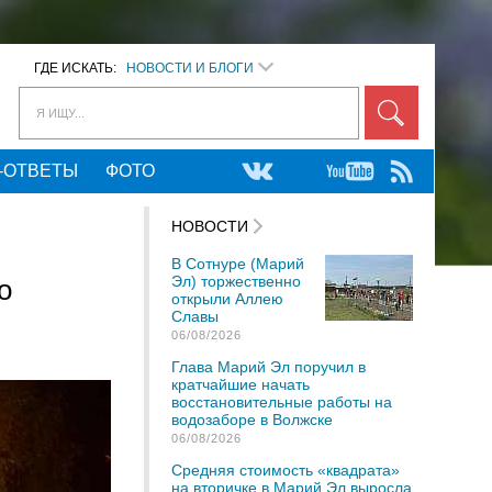
ГДЕ ИСКАТЬ:
НОВОСТИ И БЛОГИ
Я ИЩУ...
-ОТВЕТЫ
ФОТО
НОВОСТИ
В Сотнуре (Марий
Эл) торжественно
о
открыли Аллею
Славы
06/08/2026
Глава Марий Эл поручил в
кратчайшие начать
восстановительные работы на
водозаборе в Волжске
06/08/2026
Средняя стоимость «квадрата»
на вторичке в Марий Эл выросла