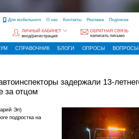
Для мобильного
О нас
Контакты
Реклама
Подписка
ЛИЧНЫЙ КАБИНЕТ
ОБРАТНАЯ СВЯЗЬ
написать письмо
вход/регистрация
РУМ
СПРАВОЧНИК
БЛОГИ
ОПРОСЫ
ВОПРОСЫ
автоинспекторы задержали 13-летнег
е за отцом
Марий Эл)
оге подростка на