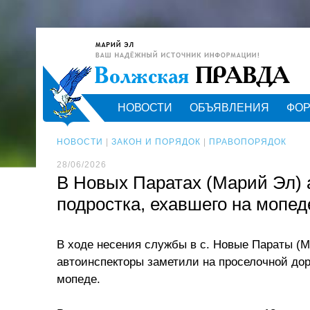
НОВОСТИ
ОБЪЯВЛЕНИЯ
ФО
НОВОСТИ
|
ЗАКОН И ПОРЯДОК
|
ПРАВОПОРЯДОК
28/06/2026
В Новых Паратах (Марий Эл) 
подростка, ехавшего на мопед
В ходе несения службы в с. Новые Параты (
автоинспекторы заметили на проселочной дор
мопеде.