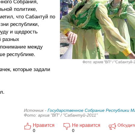
нного Собрания,
льной политике,
метил, что Сабантуй по
изни республики,
руду и щедрость
й разных
опонимание между
ше республике.
Фото: архив "ВП" / "Сабантуй-
ачек, которые задали
л.
Источник -
Государственное Собрание Республики М
Фото: архив "ВП" / "Сабантуй-2011"
Нравится
Не нравится
Обсудит
0
0