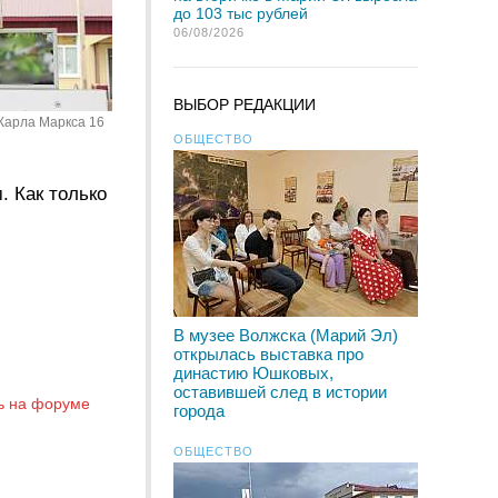
до 103 тыс рублей
06/08/2026
ВЫБОР РЕДАКЦИИ
 Карла Маркса 16
ОБЩЕСТВО
. Как только
В музее Волжска (Марий Эл)
открылась выставка про
династию Юшковых,
оставившей след в истории
ь на форуме
города
ОБЩЕСТВО