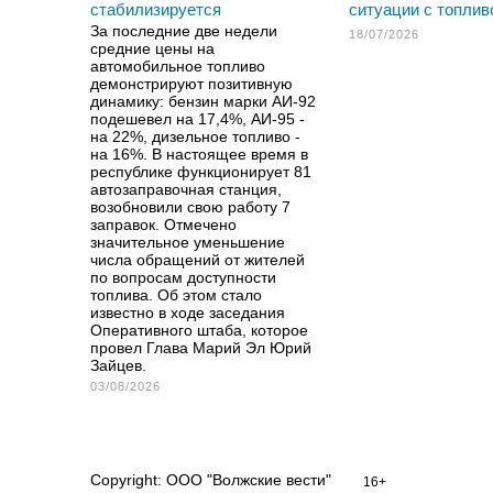
стабилизируется
ситуации с топлив
За последние две недели
18/07/2026
средние цены на
автомобильное топливо
демонстрируют позитивную
динамику: бензин марки АИ-92
подешевел на 17,4%, АИ-95 -
на 22%, дизельное топливо -
на 16%. В настоящее время в
республике функционирует 81
автозаправочная станция,
возобновили свою работу 7
заправок. Отмечено
значительное уменьшение
числа обращений от жителей
по вопросам доступности
топлива. Об этом стало
известно в ходе заседания
Оперативного штаба, которое
провел Глава Марий Эл Юрий
Зайцев.
03/08/2026
Copyright: ООО "Волжские вести"
16+