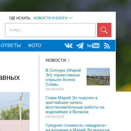
ГДЕ ИСКАТЬ:
НОВОСТИ И БЛОГИ
Я ИЩУ...
-ОТВЕТЫ
ФОТО
НОВОСТИ
В Сотнуре (Марий
Эл) торжественно
лавных
открыли Аллею
Славы
06/08/2026
Глава Марий Эл поручил в
кратчайшие начать
восстановительные работы на
водозаборе в Волжске
06/08/2026
Средняя стоимость «квадрата»
на вторичке в Марий Эл выросла