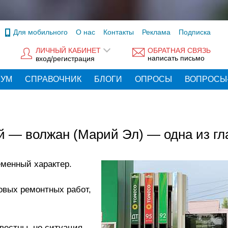
Для мобильного
О нас
Контакты
Реклама
Подписка
ЛИЧНЫЙ КАБИНЕТ
ОБРАТНАЯ СВЯЗЬ
написать письмо
вход/регистрация
РУМ
СПРАВОЧНИК
БЛОГИ
ОПРОСЫ
ВОПРОСЫ
й — волжан (Марий Эл) — одна из г
еменный характер.
овых ремонтных работ,
вестны, но ситуация