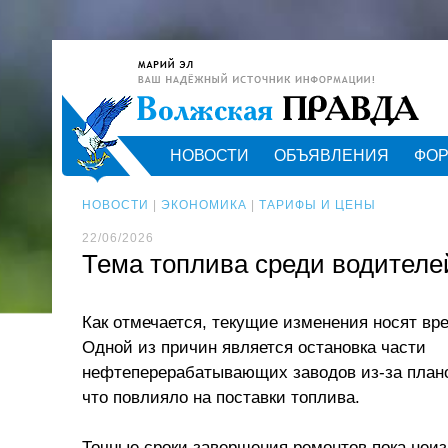
НОВОСТИ
ОБЪЯВЛЕНИЯ
ФО
НОВОСТИ
|
ЭКОНОМИКА
|
ТАРИФЫ И ЦЕНЫ
22/06/2026
Тема топлива среди водителе
Как отмечается, текущие изменения носят вр
Одной из причин является остановка части
нефтеперерабатывающих заводов из-за план
что повлияло на поставки топлива.
Точные сроки завершения ремонтов пока неиз