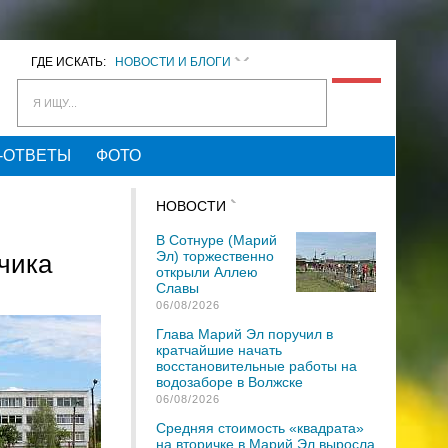
ГДЕ ИСКАТЬ:
НОВОСТИ И БЛОГИ
Я ИЩУ...
-ОТВЕТЫ
ФОТО
НОВОСТИ
В Сотнуре (Марий
Эл) торжественно
чика
открыли Аллею
Славы
06/08/2026
Глава Марий Эл поручил в
кратчайшие начать
восстановительные работы на
водозаборе в Волжске
06/08/2026
Средняя стоимость «квадрата»
на вторичке в Марий Эл выросла