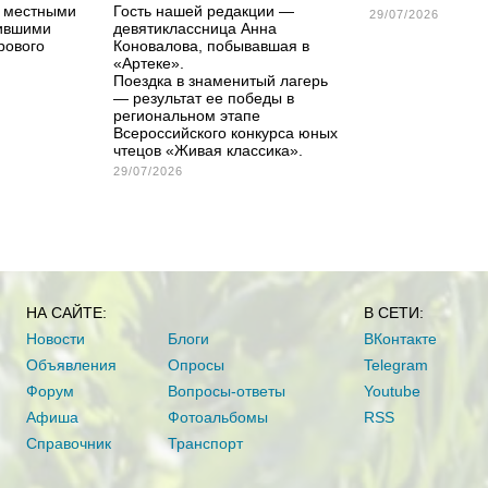
с местными
Гость нашей редакции —
29/07/2026
чившими
девятиклассница Анна
рового
Коновалова, побывавшая в
«Артеке».
Поездка в знаменитый лагерь
— результат ее победы в
региональном этапе
Всероссийского конкурса юных
чтецов «Живая классика».
29/07/2026
НА САЙТЕ:
В СЕТИ:
Новости
Блоги
ВКонтакте
Объявления
Опросы
Telegram
Форум
Вопросы-ответы
Youtube
Афиша
Фотоальбомы
RSS
Справочник
Транспорт