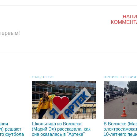
НАПИ
КОММЕНТ
 первым!
ОБЩЕСТВО
ПРОИСШЕСТВИЯ
ания
Школьница из Волжска
В Волжске (Ма
л) решают
(Марий Эл) рассказала, как
электросамокат
го футбола
она оказалась в "Артеке"
10-летнего пеш