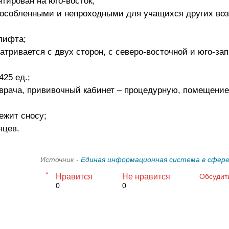
тирован на юго-восток;
обособленными и непроходными для учащихся других во
лифта;
атривается с двух сторон, с северо-восточной и юго-за
425 ед.;
 врача, прививочный кабинет – процедурную, помещение
жит сносу;
яцев.
Источник -
Единая информационная система в сфере
Нравится
Не нравится
Обсудит
0
0