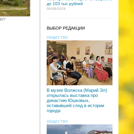
до 103 тыс рублей
06/08/2026
"ВП"
ВЫБОР РЕДАКЦИИ
ОБЩЕСТВО
В музее Волжска (Марий Эл)
открылась выставка про
династию Юшковых,
оставившей след в истории
города
ОБЩЕСТВО