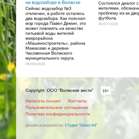
на водозаборе в Волжске
Состоялся диалог 
жителями, обозна
Сейчас водозабор №3
проблему из-за дво
отключен, в работе остались
футбола.
два водозабора. Как пояснил
мэр города Павел Демин, это
30/07/2026
может повлиять на качество
питьевой воды жителей
микрорайона
«Машиностроитель», района
Мамасево и деревни
Часовенная Волжского
муниципального округа.
06/08/2026
Copyright: ООО "Волжские вести"
16+
Написать письмо
Контакты
Пользовательское соглашение
Политика конфиденциальности
Дизайн и разработка:
Студия "Green Art"