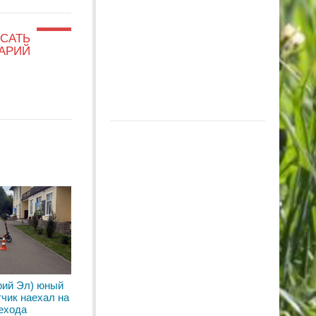
САТЬ
АРИЙ
рий Эл) юный
чик наехал на
ехода