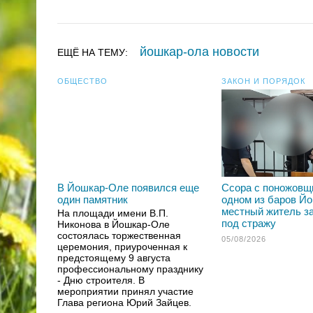
йошкар-ола новости
ЕЩЁ НА ТЕМУ:
ОБЩЕСТВО
ЗАКОН И ПОРЯДОК
В Йошкар-Оле появился еще
Ссора с поножовщ
один памятник
одном из баров Й
местный житель з
На площади имени В.П.
под стражу
Никонова в Йошкар-Оле
состоялась торжественная
05/08/2026
церемония, приуроченная к
предстоящему 9 августа
профессиональному празднику
- Дню строителя. В
мероприятии принял участие
Глава региона Юрий Зайцев.