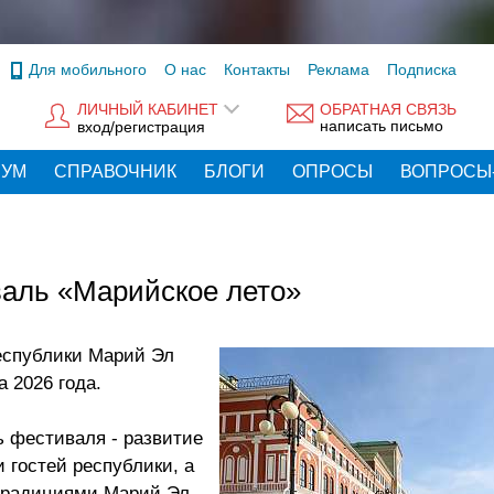
Для мобильного
О нас
Контакты
Реклама
Подписка
ЛИЧНЫЙ КАБИНЕТ
ОБРАТНАЯ СВЯЗЬ
написать письмо
вход/регистрация
РУМ
СПРАВОЧНИК
БЛОГИ
ОПРОСЫ
ВОПРОСЫ
валь «Марийское лето»
еспублики Марий Эл
а 2026 года.
ь фестиваля - развитие
 гостей республики, а
 традициями Марий Эл.