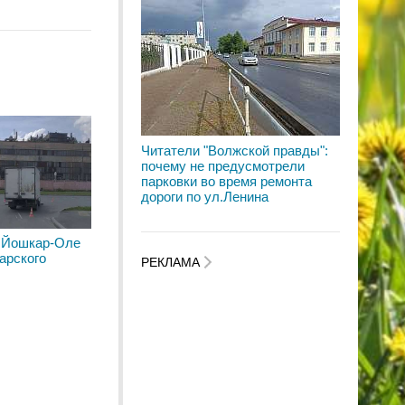
Читатели "Волжской правды":
почему не предусмотрели
парковки во время ремонта
дороги по ул.Ленина
 Йошкар-Оле
арского
РЕКЛАМА