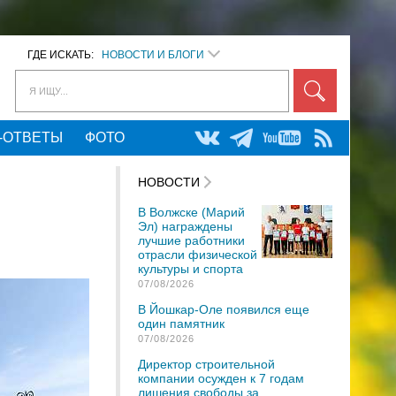
ГДЕ ИСКАТЬ:
НОВОСТИ И БЛОГИ
Я ИЩУ...
-ОТВЕТЫ
ФОТО
НОВОСТИ
В Волжске (Марий
Эл) награждены
лучшие работники
отрасли физической
культуры и спорта
07/08/2026
В Йошкар-Оле появился еще
один памятник
07/08/2026
Директор строительной
компании осужден к 7 годам
лишения свободы за