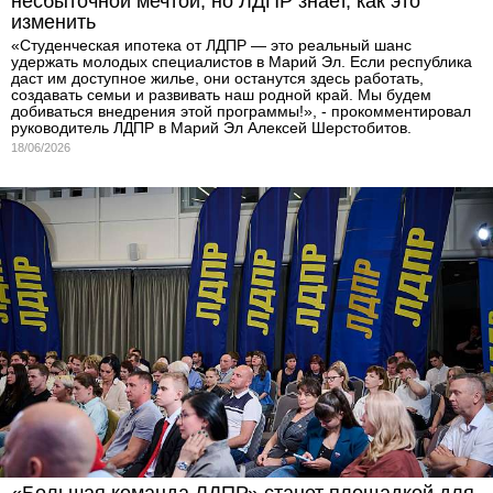
несбыточной мечтой, но ЛДПР знает, как это
изменить
«Студенческая ипотека от ЛДПР — это реальный шанс
удержать молодых специалистов в Марий Эл. Если республика
даст им доступное жилье, они останутся здесь работать,
создавать семьи и развивать наш родной край. Мы будем
добиваться внедрения этой программы!», - прокомментировал
руководитель ЛДПР в Марий Эл Алексей Шерстобитов.
18/06/2026
«Большая команда ЛДПР» станет площадкой для