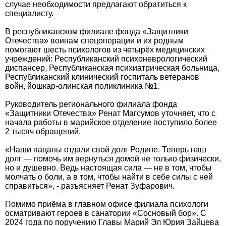
случае необходимости предлагают обратиться к
специалисту.
В республиканском филиале фонда «Защитники
Отечества» воинам спецоперации и их родным
помогают шесть психологов из четырёх медицинских
учреждений: Республиканский психоневрологический
диспансер, Республиканская психиатрическая больница,
Республиканский клинический госпиталь ветеранов
войн, йошкар-олинская поликлиника №1.
Руководитель регионального филиала фонда
«Защитники Отечества» Ренат Магсумов уточняет, что с
начала работы в марийское отделение поступило более
2 тысяч обращений.
«Наши пацаны отдали свой долг Родине. Теперь наш
долг — помочь им вернуться домой не только физически,
но и душевно. Ведь настоящая сила — не в том, чтобы
молчать о боли, а в том, чтобы найти в себе силы с ней
справиться», - разъясняет Ренат Зуфарович.
Помимо приёма в главном офисе филиала психологи
осматривают героев в санатории «Сосновый бор». С
2024 года по поручению Главы Марий Эл Юрия Зайцева