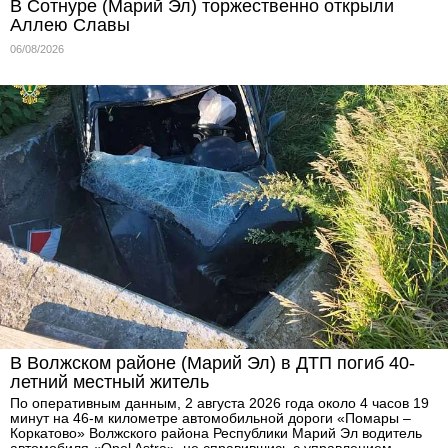
В Сотнуре (Марий Эл) торжественно открыли
Аллею Славы
06/08/2026
В Волжском районе (Марий Эл) в ДТП погиб 40-
летний местный житель
По оперативным данным, 2 августа 2026 года около 4 часов 19
минут на 46-м километре автомобильной дороги «Помары –
Коркатово» Волжского района Республики Марий Эл водитель
автомобиля «Opel Astra», не справившись с управлением,