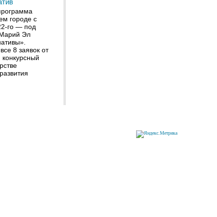
атив
программа
ем городе с
22-го — под
 Марий Эл
ативы».
все 8 заявок от
 конкурсный
рстве
развития