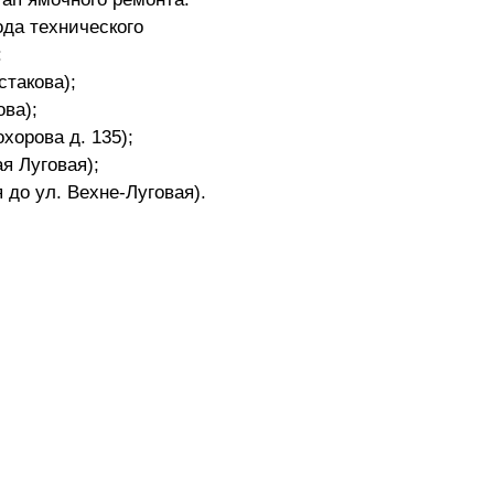
да технического
:
стакова);
ова);
хорова д. 135);
ая Луговая);
 до ул. Вехне-Луговая).