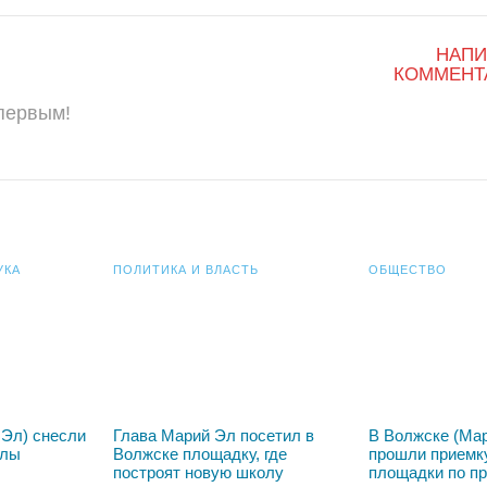
НАПИ
КОММЕНТ
 первым!
УКА
ПОЛИТИКА И ВЛАСТЬ
ОБЩЕСТВО
 Эл) снесли
Глава Марий Эл посетил в
В Волжске (Ма
олы
Волжске площадку, где
прошли приемк
построят новую школу
площадки по п