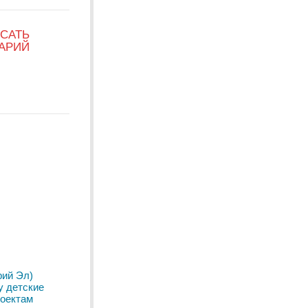
САТЬ
АРИЙ
рий Эл)
у детские
роектам