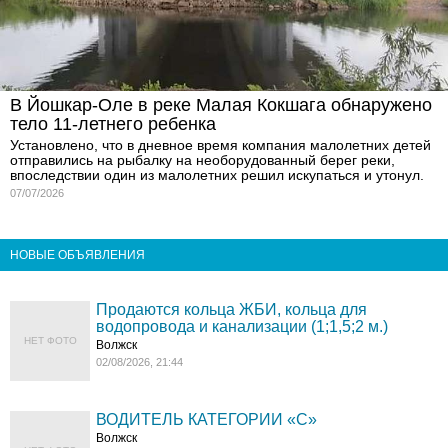
В Йошкар-Оле в реке Малая Кокшага обнаружено
тело 11-летнего ребенка
Установлено, что в дневное время компания малолетних детей
отправились на рыбалку на необорудованный берег реки,
впоследствии один из малолетних решил искупаться и утонул.
07/07/2026
НОВЫЕ ОБЪЯВЛЕНИЯ
Продаются кольца ЖБИ, кольца для
водопровода и канализации (1;1,5;2 м.)
НЕТ ФОТО
Волжск
02/08/2026, 21:44
ВОДИТЕЛЬ КАТЕГОРИИ «C»
Волжск