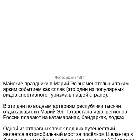
Фото: архив "ВП"
Майские праздники в Марий Эл знаменательны таким
ярким событием как сплав (это один из популярных
видов спортивного туризма в нашей стране).
В эти дни по водным артериям республики тысячи
отдыхающих из Марий Эл, Татарстана и др. регионов
России плавают на катамаранах, байдарках, лодках.
Одной из отправных точек водных путешествий
является автомобильный мост за посёлком Шелангер в
Звениговском районе. Туристы проплывают 200 метров