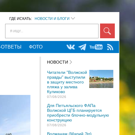
ГДЕ ИСКАТЬ:
НОВОСТИ И БЛОГИ
Я ИЩУ...
-ОТВЕТЫ
ФОТО
НОВОСТИ
Читатели "Волжской
правды" выступили
в защиту местного
пляжа у залива
Куликово
07/08/2026
Для Петъяльского ФАПа
Волжской ЦГБ планируется
приобрести блочно-модульную
конструкцию
07/08/2026
Волжанам (Марий Эл)