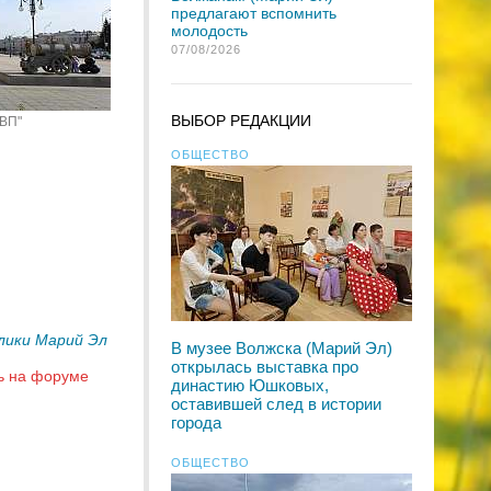
предлагают вспомнить
молодость
07/08/2026
ВЫБОР РЕДАКЦИИ
"ВП"
ОБЩЕСТВО
лики Марий Эл
В музее Волжска (Марий Эл)
открылась выставка про
ь на форуме
династию Юшковых,
оставившей след в истории
города
ОБЩЕСТВО