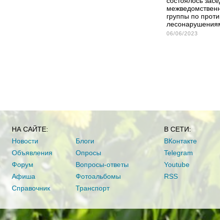
состоялось зас
межведомствен
группы по прот
лесонарушения
06/06/2023
НА САЙТЕ:
В СЕТИ:
Новости
Блоги
ВКонтакте
Объявления
Опросы
Telegram
Форум
Вопросы-ответы
Youtube
Афиша
Фотоальбомы
RSS
Справочник
Транспорт