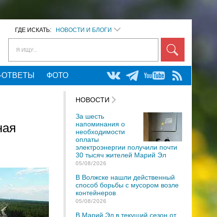
ГДЕ ИСКАТЬ:
НОВОСТИ И БЛОГИ
Я ИЩУ...
-ОТВЕТЫ
ФОТО
НОВОСТИ
За шесть
напоминания о
ная
необходимости
оплаты
электроэнергии получили почти
30 тысяч жителей Марий Эл
05/08/2026
В Волжске нашли действенный
способ борьбы с мусором возле
контейнеров
05/08/2026
В Марий Эл в текущий сезон от