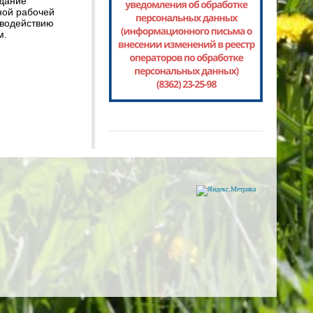
едание
ной рабочей
иводействию
м.