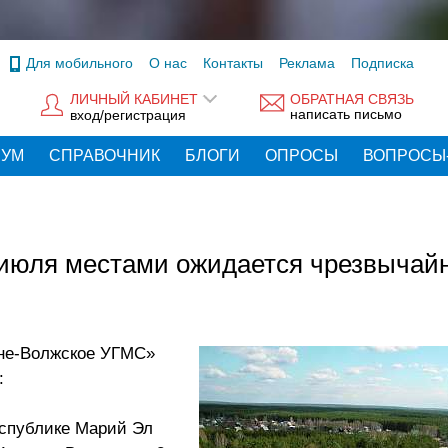
Для мобильного
О нас
Контакты
Реклама
Подписка
ЛИЧНЫЙ КАБИНЕТ
ОБРАТНАЯ СВЯЗЬ
написать письмо
вход/регистрация
РУМ
СПРАВОЧНИК
БЛОГИ
ОПРОСЫ
ВОПРОСЫ
7 июля местами ожидается чрезвычай
не-Волжское УГМС»
:
еспублике Марий Эл