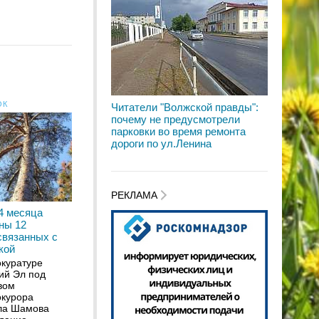
ОК
Читатели "Волжской правды":
почему не предусмотрели
парковки во время ремонта
дороги по ул.Ленина
РЕКЛАМА
4 месяца
ны 12
связанных с
кой
окуратуре
ий Эл под
вом
окурора
ла Шамова