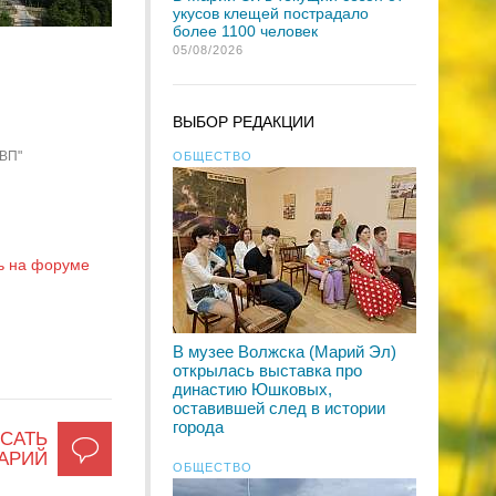
укусов клещей пострадало
более 1100 человек
05/08/2026
ВЫБОР РЕДАКЦИИ
"ВП"
ОБЩЕСТВО
ь на форуме
В музее Волжска (Марий Эл)
открылась выставка про
династию Юшковых,
оставившей след в истории
города
САТЬ
АРИЙ
ОБЩЕСТВО