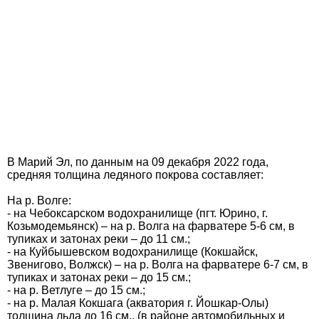
В Марий Эл, по данным на 09 декабря 2022 года,
средняя толщина ледяного покрова составляет:
На р. Волге:
- на Чебоксарском водохранилище (пгт. Юрино, г.
Козьмодемьянск) – на р. Волга на фарватере 5-6 см, в
тупиках и затонах реки – до 11 см.;
- на Куйбышевском водохранилище (Кокшайск,
Звенигово, Волжск) – на р. Волга на фарватере 6-7 см, в
тупиках и затонах реки – до 15 см.;
- на р. Ветлуге – до 15 см.;
- на р. Малая Кокшага (акватория г. Йошкар-Олы)
толщина льда до 16 см., (в районе автомобильных и