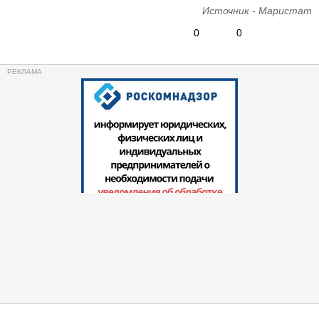
Источник - Маристат
0
0