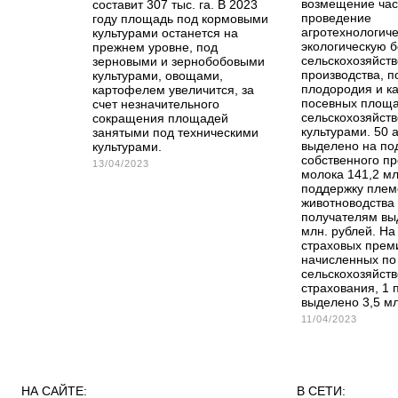
возмещение час
составит 307 тыс. га. В 2023
проведение
году площадь под кормовыми
агротехнологиче
культурами останется на
экологическую 
прежнем уровне, под
сельскохозяйст
зерновыми и зернобобовыми
производства, 
культурами, овощами,
плодородия и ка
картофелем увеличится, за
посевных площа
счет незначительного
сельскохозяйст
сокращения площадей
культурами. 50 
занятыми под техническими
выделено на по
культурами.
собственного пр
13/04/2023
молока 141,2 мл
поддержку плем
животноводства
получателям вы
млн. рублей. На
страховых прем
начисленных по
сельскохозяйст
страхования, 1
выделено 3,5 мл
11/04/2023
НА САЙТЕ:
В СЕТИ: