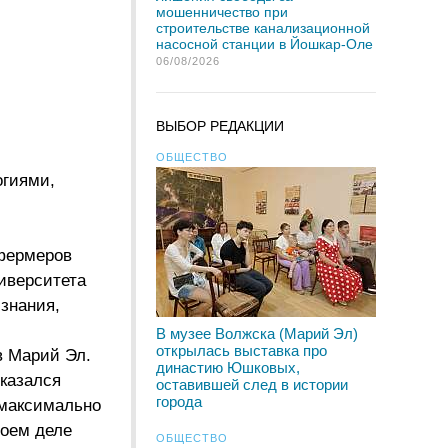
мошенничество при
строительстве канализационной
насосной станции в Йошкар-Оле
06/08/2026
ВЫБОР РЕДАКЦИИ
ОБЩЕСТВО
огиями,
фермеров
ниверситета
знания,
В музее Волжска (Марий Эл)
открылась выставка про
в Марий Эл.
династию Юшковых,
оказался
оставившей след в истории
города
 максимально
воем деле
ОБЩЕСТВО