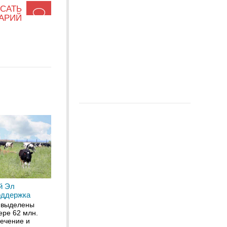
САТЬ
АРИЙ
й Эл
оддержка
 выделены
ере 62 млн.
печение и