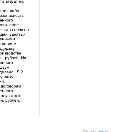
ти затрат на
ских работ,
безопасность
венного
повышение
чества почв на
дях, занятых
венными
аграриям
ддержку
оизводства
н. рублей. На
енного
 двум
делено 15,2
 уплату
ий,
 договорам
венного
 получателю
н. рублей.