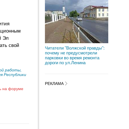
ития
тационным
й Эл
ать свой
Читатели "Волжской правды":
почему не предусмотрели
парковки во время ремонта
дороги по ул.Ленина
ой работы,
я Республики
РЕКЛАМА
ь на форуме