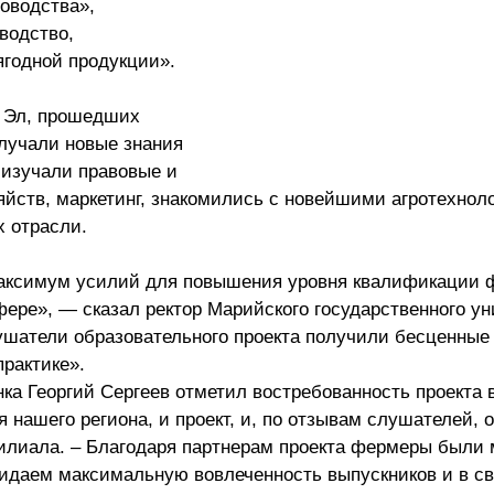
оводства»,
водство,
ягодной продукции».
 Эл, прошедших
олучали новые знания
 изучали правовые и
йств, маркетинг, знакомились с новейшими агротехнол
х отрасли.
аксимум усилий для повышения уровня квалификации 
фере», — сказал ректор Марийского государственного у
шатели образовательного проекта получили бесценные 
практике».
а Георгий Сергеев отметил востребованность проекта 
нашего региона, и проект, и, по отзывам слушателей, 
илиала. – Благодаря партнерам проекта фермеры были
жидаем максимальную вовлеченность выпускников и в с