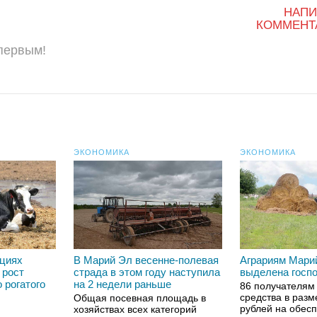
НАПИ
КОММЕНТ
 первым!
ЭКОНОМИКА
ЭКОНОМИКА
ациях
В Марий Эл весенне-полевая
Аграриям Мари
 рост
страда в этом году наступила
выделена госп
 рогатого
на 2 недели раньше
86 получателям
средства в разм
Общая посевная площадь в
рублей на обес
хозяйствах всех категорий