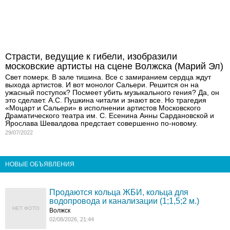
Страсти, ведущие к гибели, изобразили
московские артисты на сцене Волжска (Марий Эл)
Свет померк. В зале тишина. Все с замиранием сердца ждут
выхода артистов. И вот монолог Сальери. Решится он на
ужасный поступок? Посмеет убить музыкального гения? Да, он
это сделает. А.С. Пушкина читали и знают все. Но трагедия
«Моцарт и Сальери» в исполнении артистов Московского
Драматического театра им. С. Есенина Анны Сардановской и
Ярослава Шевалдова предстает совершенно по-новому.
29/07/2022
НОВЫЕ ОБЪЯВЛЕНИЯ
Продаются кольца ЖБИ, кольца для
водопровода и канализации (1;1,5;2 м.)
НЕТ ФОТО
Волжск
02/08/2026, 21:44