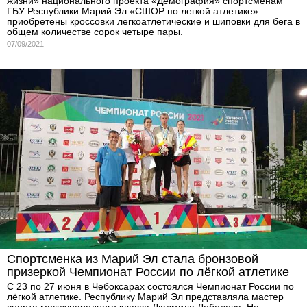
жизни» национального проекта «Демография» спортсменам
ГБУ Республики Марий Эл «СШОР по легкой атлетике»
приобретены кроссовки легкоатлетические и шиповки для бега в
общем количестве сорок четыре пары.
07/09/2021
Спортсменка из Марий Эл стала бронзовой
призеркой Чемпионат России по лёгкой атлетике
С 23 по 27 июня в Чебоксарах состоялся Чемпионат России по
лёгкой атлетике. Республику Марий Эл представляла мастер
спорта международного класса Людмила Лебедева. На