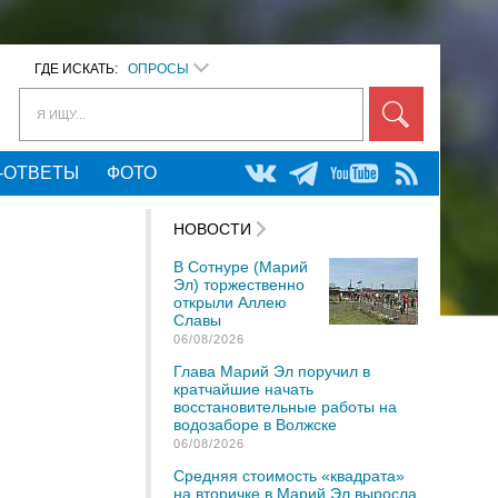
ГДЕ ИСКАТЬ:
ОПРОСЫ
Я ИЩУ...
-ОТВЕТЫ
ФОТО
НОВОСТИ
В Сотнуре (Марий
Эл) торжественно
открыли Аллею
Славы
06/08/2026
Глава Марий Эл поручил в
кратчайшие начать
восстановительные работы на
водозаборе в Волжске
06/08/2026
Средняя стоимость «квадрата»
на вторичке в Марий Эл выросла