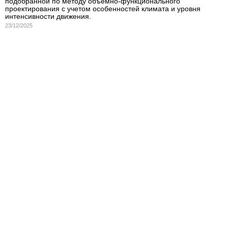
подобранной по методу объемно-функционального
проектирования с учетом особенностей климата и уровня
интенсивности движения.
23/12/2025