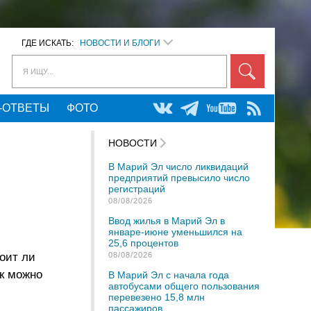
ГДЕ ИСКАТЬ:
НОВОСТИ И БЛОГИ
Я ИЩУ...
-ОТВЕТЫ
ФОТО
НОВОСТИ
В Марий Эл число ликвидаций
предприятий превысило число
регистраций
08/08/2026
Ввод жилья в Марий Эл в
январе-июне уменьшился на
25,6 процентов
оит ли
08/08/2026
ак можно
В Марий Эл с начала года
автобусами общего пользования
перевезено 15,8 млн
пассажиров