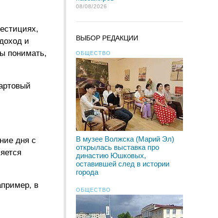
08/08/2026
вестициях,
ВЫБОР РЕДАКЦИИ
доход и
бы понимать,
ОБЩЕСТВО
тартовый
В музее Волжска (Марий Эл)
ние дня с
открылась выставка про
ляется
династию Юшковых,
оставившей след в истории
города
апример, в
ОБЩЕСТВО